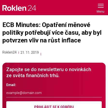
Skip
to
content
ECB Minutes: Opatření měnové
politiky potřebují více času, aby byl
potvrzen vliv na růst inflace
Roklen24
21. 11. 2019
Zapojte se do newsletteru o novinkách
ze světa finančních trhů.
Email:
PŘIHLÁSIT SE K ODBĚRU