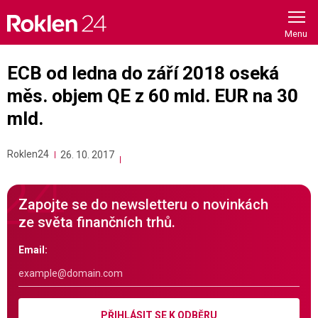
Skip
to
content
ECB od ledna do září 2018 oseká
měs. objem QE z 60 mld. EUR na 30
mld.
Roklen24
26. 10. 2017
Zapojte se do newsletteru o novinkách
ze světa finančních trhů.
Email:
PŘIHLÁSIT SE K ODBĚRU