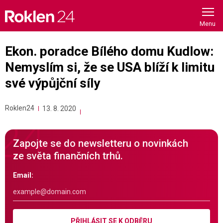
Skip
to
content
Ekon. poradce Bílého domu Kudlow:
Nemyslím si, že se USA blíží k limitu
své výpůjční síly
Roklen24
13. 8. 2020
Zapojte se do newsletteru o novinkách
ze světa finančních trhů.
Email:
PŘIHLÁSIT SE K ODBĚRU