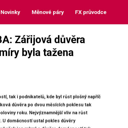
Novinky
Měnové páry
FX průvodce
: Zářijová důvěra
 míry byla tažena
í, tak i podnikatelů, kde byl růst plošný napříč
ková důvěra po dvou měsících poklesu tak
oloviny roku. Nejvýznamnější vliv na růst
r. U domácností ustal pokles důvěry