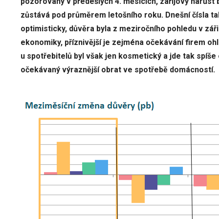
pozorovaný v předešlých 4. měsících, zářijový nárůst 
zůstává pod průměrem letošního roku. Dnešní čísla ta
optimisticky, důvěra byla z meziročního pohledu v zá
ekonomiky, příznivější je zejména očekávání firem ohl
u spotřebitelů byl však jen kosmetický a jde tak spíše
očekávaný výraznější obrat ve spotřebě domácností.