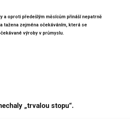
ily a oproti předešlým měsícům přináší nepatrně
ísla tažena zejména očekáváním, která se
 očekávané výroby v průmyslu.
nechaly „trvalou stopu“.