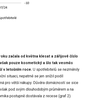
ku začala od května klesat a zářijové číslo
yl však pouze kosmetický a šlo tak vesměs
ší v letošním roce.
U spotřebitelů se nezměnily
ní situaci, nepatrně se jen snížil podíl
ná pro větší nákupy. Důvěra domácností se sice
 je však pod svým dlouhodobým průměrem a na
mika postupně dostávala z recese (graf 2).