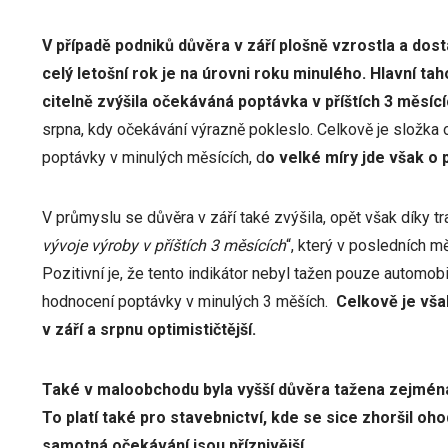
V případě podniků důvěra v září plošně vzrostla a dos
celý letošní rok je na úrovni roku minulého. Hlavní ta
citelně zvýšila očekáváná poptávka v příštích 3 měsíc
srpna, kdy očekávání výrazně pokleslo. Celkově je složka o
poptávky v minulých měsících, d
o velké míry jde však o p
V průmyslu se důvěra v září také zvýšila, opět však díky t
vývoje výroby v příštích 3 měsících
“, který v posledních m
Pozitivní je, že tento indikátor nebyl tažen pouze automo
hodnocení poptávky v minulých 3 měších.
Celkově je vša
v září a srpnu optimističtější.
Také v maloobchodu byla vyšší důvěra tažena zejména 
To platí také pro stavebnictví, kde se sice zhoršil oho
samotná očekávání jsou příznivější.