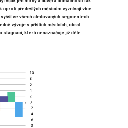
byl však jen mírný a důvěra domácností tak
k oproti předešlých měsícům vyznívají více
ři vyšší ve všech sledovaných segmentech
edně vývoje v příštích měsících, obrat
 o stagnaci, která nenaznačuje již déle