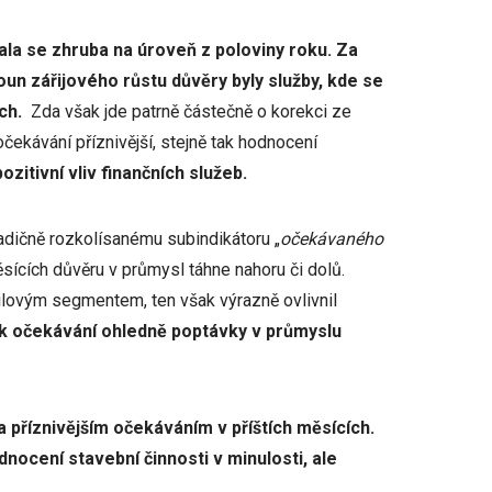
tala se zhruba na úroveň z poloviny roku. Za
houn zářijového růstu důvěry byly služby, kde se
ích.
Zda však jde patrně částečně o korekci ze
čekávání příznivější, stejně tak hodnocení
ozitivní vliv finančních služeb.
radičně rozkolísanému subindikátoru „
očekávaného
ěsících důvěru v průmysl táhne nahoru či dolů.
bilovým segmentem, ten však výrazně ovlivnil
k očekávání ohledně poptávky v průmyslu
příznivějším očekáváním v příštích měsících.
dnocení stavební činnosti v minulosti, ale