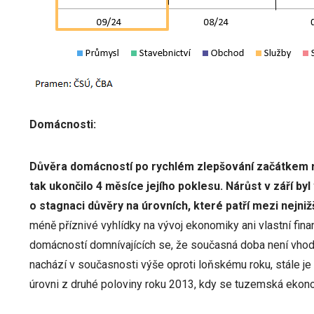
Domácnosti:
Důvěra domácností po rychlém zlepšování začátkem ro
tak ukončilo 4 měsíce jejího poklesu. Nárůst v září b
o stagnaci důvěry na úrovních, které patří mezi nejniž
méně příznivé vyhlídky na vývoj ekonomiky ani vlastní finanč
domácností domnívajících se, že současná doba není vhod
nachází v současnosti výše oproti loňskému roku, stále
úrovni z druhé poloviny roku 2013, kdy se tuzemská ekono