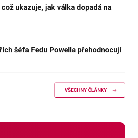
 což ukazuje, jak válka dopadá na
řích šéfa Fedu Powella přehodnocují
VŠECHNY ČLÁNKY