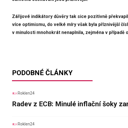
Zářijové indikátory důvěry tak sice pozitivně překvap
více optimismu, do velké míry však byla příznivější č
v minulosti mnohokrát nenaplnila, zejména v případě
PODOBNÉ ČLÁNKY
Roklen24
Radev z ECB: Minulé inflační šoky za
Roklen24