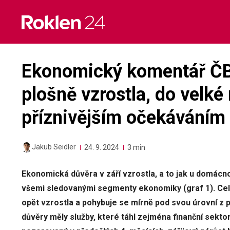
Skip
to
content
Ekonomický komentář ČBA
plošně vzrostla, do velké
příznivějším očekáváním
Jakub Seidler
24. 9. 2024
3 min
Ekonomická důvěra v září vzrostla, a to jak u domácnost
všemi sledovanými segmenty ekonomiky (graf 1). Cel
opět vzrostla a pohybuje se mírně pod svou úrovní z p
důvěry měly služby, které táhl zejména finanční sekto