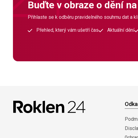
Buďte v obraze o dění na
Přihlaste se k odběru pravidelného souhrnu dat a klí
Přehled, který vám ušetří čas
Aktuální dění
Odka
Podmí
Discl
0chra