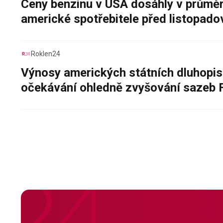
Ceny benzinu v USA dosáhly v průměru
americké spotřebitele před listopad
Roklen24
Výnosy amerických státních dluhopis
očekávání ohledně zvyšování sazeb 