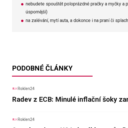
nebudete spouštět poloprázdné pračky a myčky a po
úspornější)
na zalévání, mytí auta, a dokonce i na praní či sp
PODOBNÉ ČLÁNKY
Roklen24
Radev z ECB: Minulé inflační šoky za
Roklen24