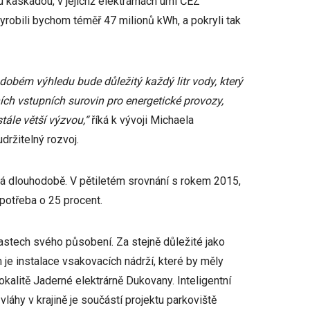
 kaskádou, v jejíchž elektrárnách umí ČEZ
vyrobili bychom téměř 47 milionů kWh, a pokryli tak
odobém výhledu bude důležitý každý litr vody, který
ích vstupních surovin pro energetické provozy,
tále větší výzvou,“
říká k vývoji Michaela
ržitelný rozvoj.
á dlouhodobě. V pětiletém srovnání s rokem 2015,
spotřeba o 25 procent.
astech svého působení. Za stejně důležité jako
m je instalace vsakovacích nádrží, které by měly
okalitě Jaderné elektrárně Dukovany. Inteligentní
láhy v krajině je součástí projektu parkoviště