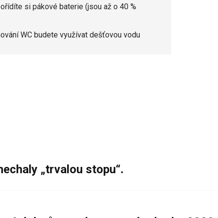
řídíte si pákové baterie (jsou až o 40 %
lachování WC budete využívat dešťovou vodu
nechaly „trvalou stopu“.