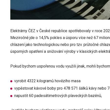
Elektrárny ČEZ v České republice spotřebovaly v roce 20
Meziročně jde o 14,5% pokles a úsporu více než 67 milion
chlazení jako technologickou nebo pro tzv. průtočné chlaz
úsporných opatření a snižování výroby v klasických elektrá
Pokud bychom uspořenou vodu využili jinak, mohli bycho
vyrobit 4322 kilogramů hovězího masa
vypěstovat kávové boby pro 478 571 šálků kávy nebo 7
napustit 60 padesátimetrových plaveckých bazénů,