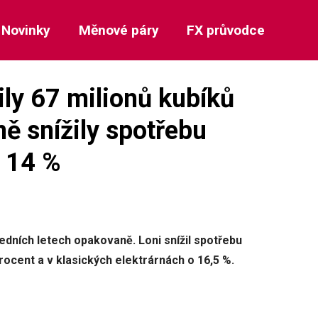
Novinky
Měnové páry
FX průvodce
ily 67 milionů kubíků
ě snížily spotřebu
ž 14 %
dních letech opakovaně. Loni snížil spotřebu
ocent a v klasických elektrárnách o 16,5 %.