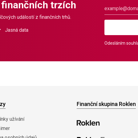
 finančních trzích
čových událostí z finančních trhů.
Jasná data
Odesláním souhla
zy
Finanční skupina Roklen
nky užívání
aimer
na osobních údajů