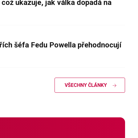
 což ukazuje, jak válka dopadá na
řích šéfa Fedu Powella přehodnocují
VŠECHNY ČLÁNKY