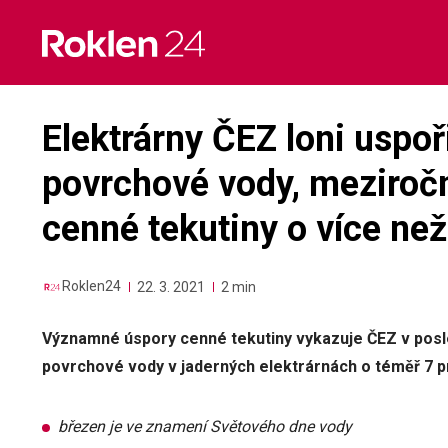
Skip
to
content
Elektrárny ČEZ loni uspoř
povrchové vody, meziročn
cenné tekutiny o více ne
Roklen24
22. 3. 2021
2 min
Významné úspory cenné tekutiny vykazuje ČEZ v posle
povrchové vody v jaderných elektrárnách o téměř 7 pr
březen je ve znamení Světového dne vody