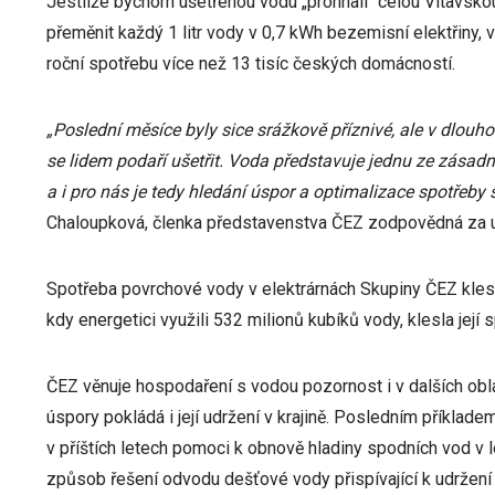
Jestliže bychom ušetřenou vodu „prohnali“ celou Vltavskou
přeměnit každý 1 litr vody v 0,7 kWh bezemisní elektřiny, 
roční spotřebu více než 13 tisíc českých domácností.
„Poslední měsíce byly sice srážkově příznivé, ale v dlouh
se lidem podaří ušetřit. Voda představuje jednu ze zásadn
a i pro nás je tedy hledání úspor a optimalizace spotřeby s
Chaloupková, členka představenstva ČEZ zodpovědná za ud
Spotřeba povrchové vody v elektrárnách Skupiny ČEZ kles
kdy energetici využili 532 milionů kubíků vody, klesla její 
ČEZ věnuje hospodaření s vodou pozornost i v dalších obl
úspory pokládá i její udržení v krajině. Posledním příklade
v příštích letech pomoci k obnově hladiny spodních vod v l
způsob řešení odvodu dešťové vody přispívající k udržení v