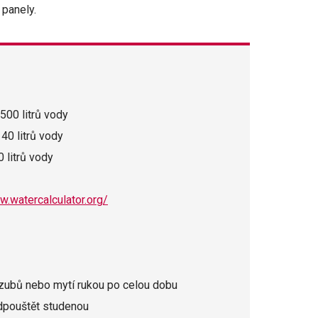
panely.
500 litrů vody
40 litrů vody
 litrů vody
w.watercalculator.org/
 zubů nebo mytí rukou po celou dobu
odpouštět studenou