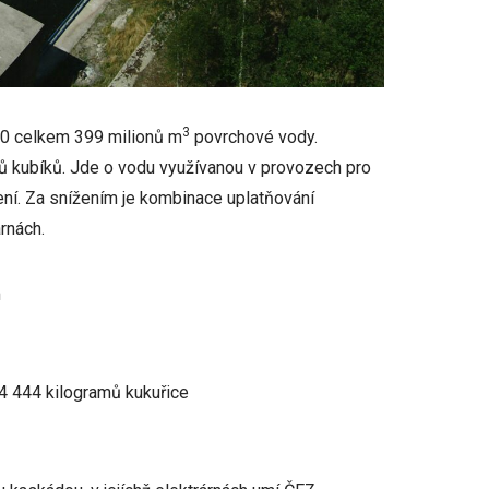
3
20 celkem 399 milionů m
povrchové vody.
ů kubíků. Jde o vodu využívanou v provozech pro
ení. Za snížením je kombinace uplatňování
rnách.
m
4 444 kilogramů kukuřice