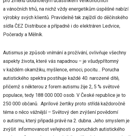
pro změnu dlouholetým účastníkem velikonočních
a vánočních trhů, na nichž vždy energetikům úspěšné nabízí
výrobky svých klientů. Pravidelně tak zajíždí do děčínského
sídla ČEZ Distribuce a případně i do elektráren Ledvice,
Počerady a Mělník.
Autismus je způsob vnímání a prožívání, ovlivňuje všechny
aspekty života, které vás napadnou – je všudypřítomný
v každém okamžiku, myšlence, emoci, pocitu… Porucha
autistického spektra postihuje každé 40. narozené dítě,
přičemž s některou z forem autismu žije 2, 5 % světové
populace, tedy 188 000 000 osob. V České republice je to
250 000 občanů. Aprílové žertíky proto střídá každoročně
téma o něco vážnější – Světový den zvýšení povědomí
o autismu, který připadá právě na 2. dubna. Jeho smyslem je
zvýšit informovanost veřejnosti o poruchách autistického