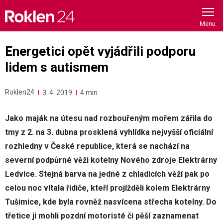
Skip
to
content
Energetici opět vyjádřili podporu
lidem s autismem
Roklen24
3. 4. 2019
4 min
Jako maják na útesu nad rozbouřeným mořem zářila do
tmy z 2. na 3. dubna prosklená vyhlídka nejvyšší oficiální
rozhledny v České republice, která se nachází na
severní podpůrné věži kotelny Nového zdroje Elektrárny
Ledvice. Stejná barva na jedné z chladicích věží pak po
celou noc vítala řidiče, kteří projížděli kolem Elektrárny
Tušimice, kde byla rovněž nasvícena střecha kotelny. Do
třetice ji mohli pozdní motoristé či pěší zaznamenat