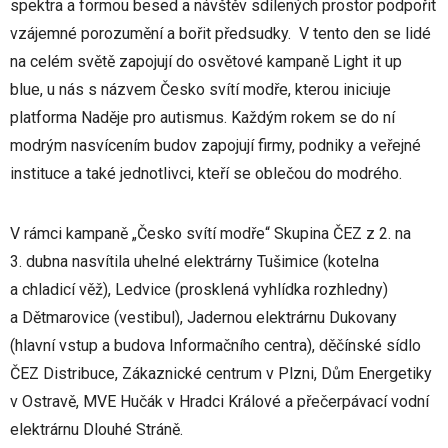
spektra a formou besed a návštěv sdílených prostor podpořit
vzájemné porozumění a bořit předsudky. V tento den se lidé
na celém světě zapojují do osvětové kampaně Light it up
blue, u nás s názvem Česko svítí modře, kterou iniciuje
platforma Naděje pro autismus. Každým rokem se do ní
modrým nasvícením budov zapojují firmy, podniky a veřejné
instituce a také jednotlivci, kteří se oblečou do modrého.
V rámci kampaně „Česko svítí modře“ Skupina ČEZ z 2. na
3. dubna nasvítila uhelné elektrárny Tušimice (kotelna
a chladicí věž), Ledvice (prosklená vyhlídka rozhledny)
a Dětmarovice (vestibul), Jadernou elektrárnu Dukovany
(hlavní vstup a budova Informačního centra), děčínské sídlo
ČEZ Distribuce, Zákaznické centrum v Plzni, Dům Energetiky
v Ostravě, MVE Hučák v Hradci Králové a přečerpávací vodní
elektrárnu Dlouhé Stráně.