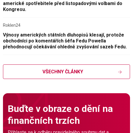
americké spotřebitele před listopadovými volbami do
Kongresu.
Roklen24
Výnosy amerických státních dluhopisů klesají, protože
obchodníci po komentářích šéfa Fedu Powella
přehodnocují očekávání ohledně zvyšování sazeb Fedu.
VŠECHNY ČLÁNKY
Buďte v obraze o dění na
finančních trzích
Přihlaste se k odběru pravidelného souhrnu dat a