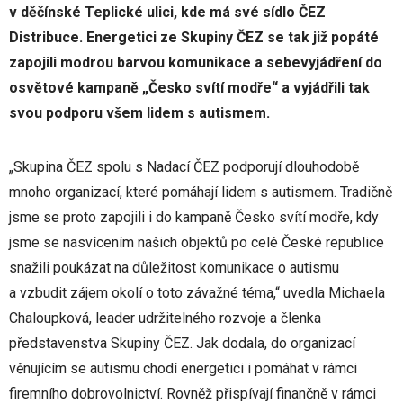
v děčínské Teplické ulici, kde má své sídlo ČEZ
Distribuce. Energetici ze Skupiny ČEZ se tak již popáté
zapojili modrou barvou komunikace a sebevyjádření do
osvětové kampaně „Česko svítí modře“ a vyjádřili tak
svou podporu všem lidem s autismem.
„Skupina ČEZ spolu s Nadací ČEZ podporují dlouhodobě
mnoho organizací, které pomáhají lidem s autismem. Tradičně
jsme se proto zapojili i do kampaně Česko svítí modře, kdy
jsme se nasvícením našich objektů po celé České republice
snažili poukázat na důležitost komunikace o autismu
a vzbudit zájem okolí o toto závažné téma,“ uvedla Michaela
Chaloupková, leader udržitelného rozvoje a členka
představenstva Skupiny ČEZ. Jak dodala, do organizací
věnujícím se autismu chodí energetici i pomáhat v rámci
firemního dobrovolnictví. Rovněž přispívají finančně v rámci