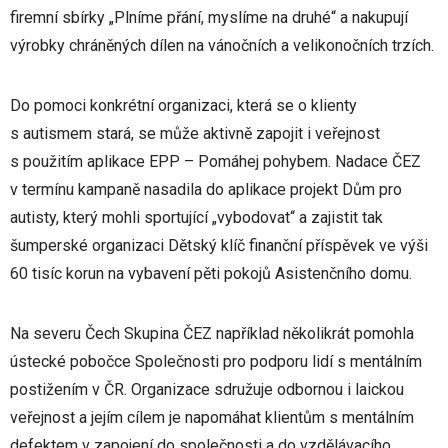
firemní sbírky „Plníme přání, myslíme na druhé“ a nakupují
výrobky chráněných dílen na vánočních a velikonočních trzích.
Do pomoci konkrétní organizaci, která se o klienty
s autismem stará, se může aktivně zapojit i veřejnost
s použitím aplikace EPP – Pomáhej pohybem. Nadace ČEZ
v termínu kampaně nasadila do aplikace projekt Dům pro
autisty, který mohli sportující „vybodovat“ a zajistit tak
šumperské organizaci Dětský klíč finanční příspěvek ve výši
60 tisíc korun na vybavení pěti pokojů Asistenčního domu.
Na severu Čech Skupina ČEZ například několikrát pomohla
ústecké pobočce Společnosti pro podporu lidí s mentálním
postižením v ČR. Organizace sdružuje odbornou i laickou
veřejnost a jejím cílem je napomáhat klientům s mentálním
defektem v zapojení do společnosti a do vzdělávacího