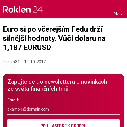
Skip
to
content
Euro si po včerejším Fedu drží
silnější hodnoty. Vůči dolaru na
1,187 EURUSD
Roklen24
12. 10. 2017
Zapojte se do newsletteru o novinkách
ze světa finančních trhů.
Email:
PŘIHLÁSIT SE K ODBĚRU