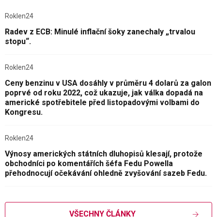
Roklen24
Radev z ECB: Minulé inflační šoky zanechaly „trvalou
stopu“.
Roklen24
Ceny benzinu v USA dosáhly v průměru 4 dolarů za galon
poprvé od roku 2022, což ukazuje, jak válka dopadá na
americké spotřebitele před listopadovými volbami do
Kongresu.
Roklen24
Výnosy amerických státních dluhopisů klesají, protože
obchodníci po komentářích šéfa Fedu Powella
přehodnocují očekávání ohledně zvyšování sazeb Fedu.
VŠECHNY ČLÁNKY