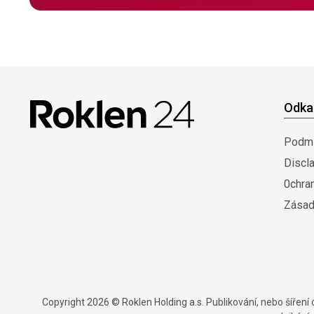
Odka
Podmí
Discl
0chra
Zásad
Copyright 2026 © Roklen Holding a.s. Publikování, nebo šířen