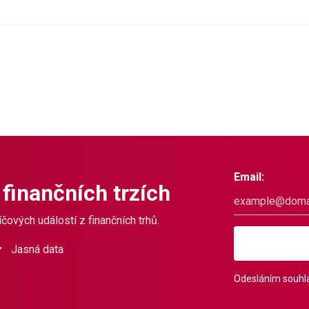
Email:
 finančních trzích
čových událostí z finančních trhů.
Jasná data
Odesláním souhla