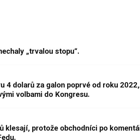
nechaly „trvalou stopu“.
 4 dolarů za galon poprvé od roku 2022,
ovými volbami do Kongresu.
ů klesají, protože obchodníci po komentá
Fedu.