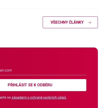
VŠECHNY ČLÁNKY
PŘIHLÁSIT SE K ODBĚRU
síte se
zásadami o ochraně osobních údajů.