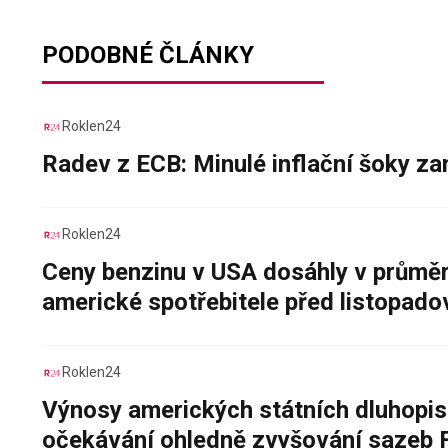
PODOBNÉ ČLÁNKY
Roklen24
Radev z ECB: Minulé inflační šoky za
Roklen24
Ceny benzinu v USA dosáhly v průměru
americké spotřebitele před listopad
Roklen24
Výnosy amerických státních dluhopis
očekávání ohledně zvyšování sazeb 