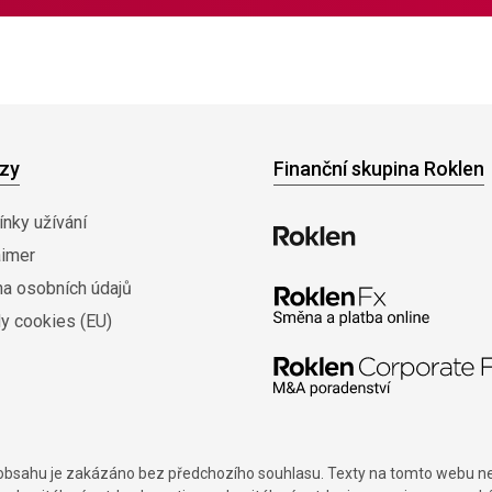
zy
Finanční skupina Roklen
nky užívání
aimer
na osobních údajů
y cookies (EU)
í obsahu je zakázáno bez předchozího souhlasu. Texty na tomto webu nes