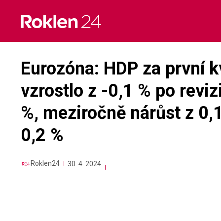
Skip
to
content
Eurozóna: HDP za první k
vzrostlo z -0,1 % po reviz
%, meziročně nárůst z 0,1
0,2 %
Roklen24
30. 4. 2024