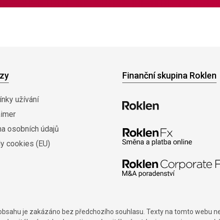
zy
Finanční skupina Roklen
nky užívání
aimer
na osobních údajů
y cookies (EU)
í obsahu je zakázáno bez předchozího souhlasu. Texty na tomto webu nes