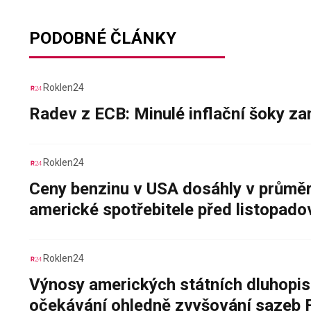
PODOBNÉ ČLÁNKY
Roklen24
Radev z ECB: Minulé inflační šoky za
Roklen24
Ceny benzinu v USA dosáhly v průměru
americké spotřebitele před listopad
Roklen24
Výnosy amerických státních dluhopis
očekávání ohledně zvyšování sazeb 