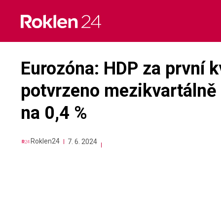
Skip
to
content
Eurozóna: HDP za první kv
potvrzeno mezikvartálně
na 0,4 %
Roklen24
7. 6. 2024