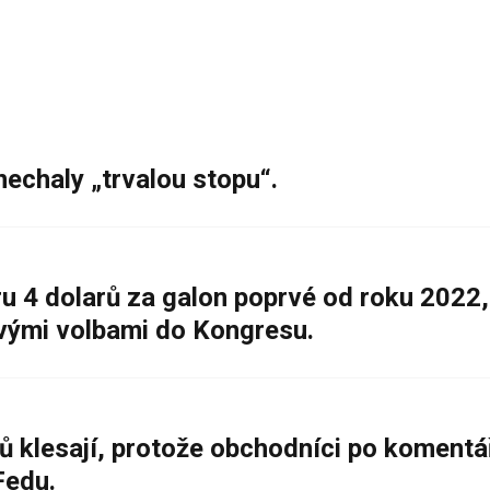
nechaly „trvalou stopu“.
 4 dolarů za galon poprvé od roku 2022,
ovými volbami do Kongresu.
ů klesají, protože obchodníci po komentá
Fedu.