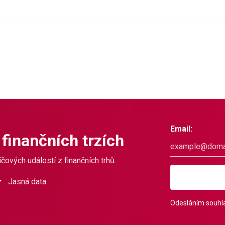
Email:
 finančních trzích
čových událostí z finančních trhů.
Jasná data
Odesláním souhla