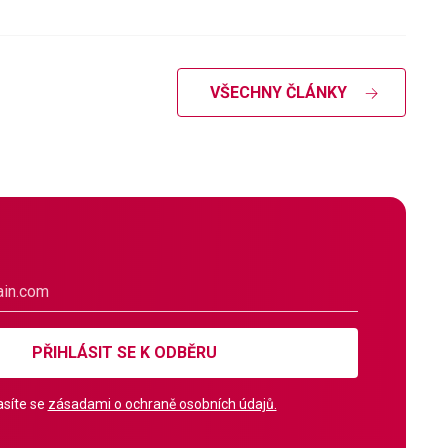
VŠECHNY ČLÁNKY
PŘIHLÁSIT SE K ODBĚRU
síte se
zásadami o ochraně osobních údajů.