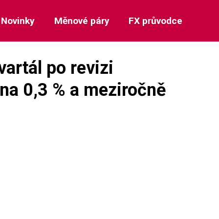
Novinky
Měnové páry
FX průvodce
artál po revizi
 na 0,3 % a meziročně