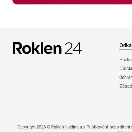
Odka
Podmí
Discl
0chra
Zásad
Copyright 2026 © Roklen Holding a.s. Publikování, nebo šířen