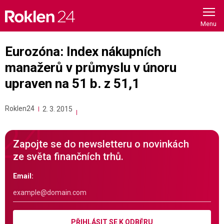
Skip
to
content
Eurozóna: Index nákupních
manažerů v průmyslu v únoru
upraven na 51 b. z 51,1
Roklen24
2. 3. 2015
Zapojte se do newsletteru o novinkách
ze světa finančních trhů.
Email:
PŘIHLÁSIT SE K ODBĚRU