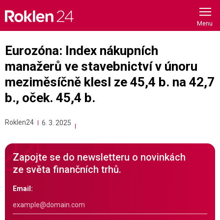
Skip
to
content
Eurozóna: Index nákupních
manažerů ve stavebnictví v únoru
meziměsíčně klesl ze 45,4 b. na 42,7
b., oček. 45,4 b.
Roklen24
6. 3. 2025
Zapojte se do newsletteru o novinkách
ze světa finančních trhů.
Email: