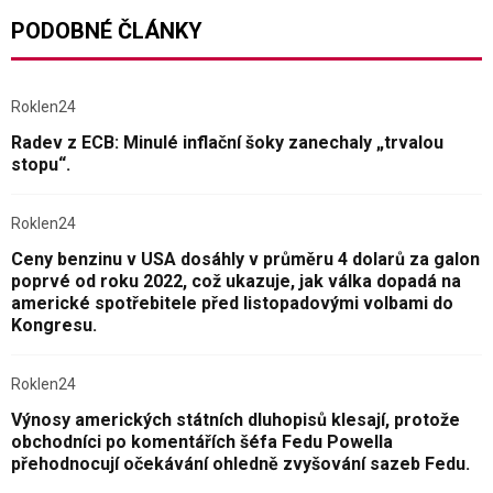
PODOBNÉ ČLÁNKY
Roklen24
Radev z ECB: Minulé inflační šoky zanechaly „trvalou
stopu“.
Roklen24
Ceny benzinu v USA dosáhly v průměru 4 dolarů za galon
poprvé od roku 2022, což ukazuje, jak válka dopadá na
americké spotřebitele před listopadovými volbami do
Kongresu.
Roklen24
Výnosy amerických státních dluhopisů klesají, protože
obchodníci po komentářích šéfa Fedu Powella
přehodnocují očekávání ohledně zvyšování sazeb Fedu.