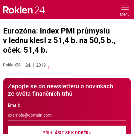
Skip
to
content
Eurozóna: Index PMI průmyslu
v lednu klesl z 51,4 b. na 50,5 b.,
oček. 51,4 b.
Roklen24
24. 1. 2019
Zapojte se do newsletteru o novinkách
ze světa finančních trhů.
Email:
PŘIHLÁSIT SE K ODBĚRU