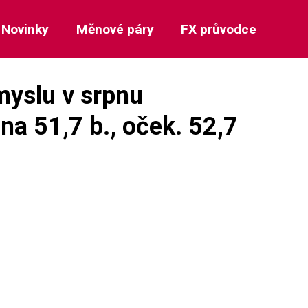
Novinky
Měnové páry
FX průvodce
myslu v srpnu
 na 51,7 b., oček. 52,7