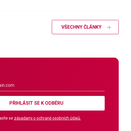
VŠECHNY ČLÁNKY
PŘIHLÁSIT SE K ODBĚRU
síte se
zásadami o ochraně osobních údajů.