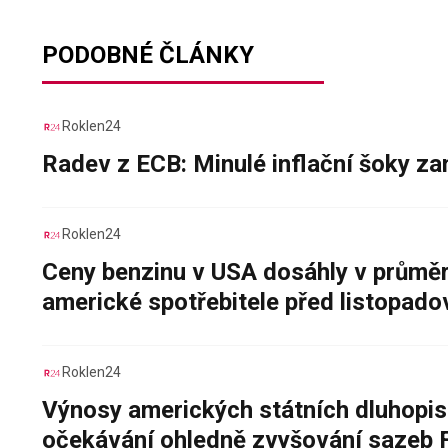
PODOBNÉ ČLÁNKY
Roklen24
Radev z ECB: Minulé inflační šoky za
Roklen24
Ceny benzinu v USA dosáhly v průměru
americké spotřebitele před listopad
Roklen24
Výnosy amerických státních dluhopis
očekávání ohledně zvyšování sazeb 