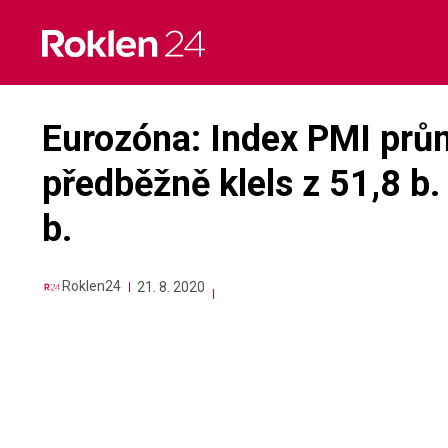
Skip
to
content
Eurozóna: Index PMI prů
předběžně klels z 51,8 b.
b.
Roklen24
21. 8. 2020