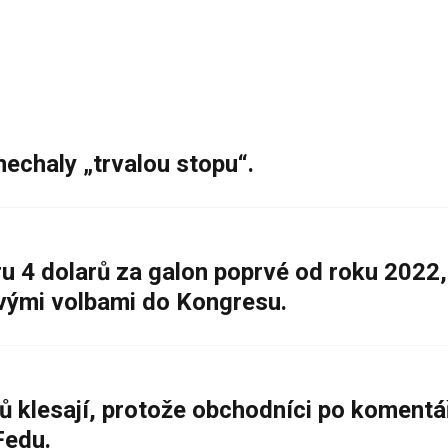
nechaly „trvalou stopu“.
 4 dolarů za galon poprvé od roku 2022,
ovými volbami do Kongresu.
ů klesají, protože obchodníci po komentá
Fedu.