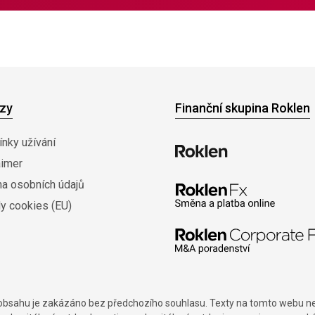
zy
Finanční skupina Roklen
nky užívání
aimer
na osobních údajů
y cookies (EU)
í obsahu je zakázáno bez předchozího souhlasu. Texty na tomto webu nes