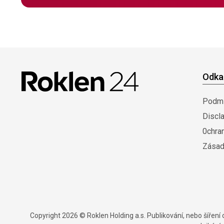
Odka
Podmí
Discl
0chra
Zásad
Copyright 2026 © Roklen Holding a.s. Publikování, nebo šířen