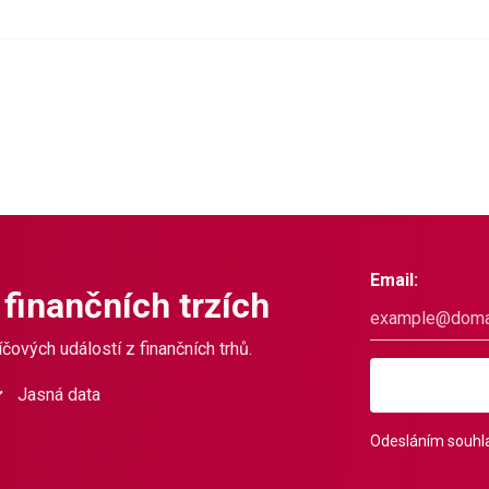
Email:
 finančních trzích
čových událostí z finančních trhů.
Jasná data
Odesláním souhla