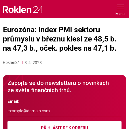
Skip
to
content
Eurozóna: Index PMI sektoru
průmyslu v březnu klesl ze 48,5 b.
na 47,3 b., oček. pokles na 47,1 b.
Roklen24
3. 4. 2023
Zapojte se do newsletteru o novinkách
ze světa finančních trhů.
Email:
PŘIHLÁSIT SE K ODBĚRU