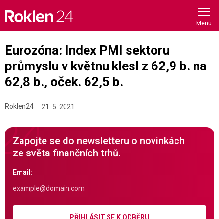
Skip
to
content
Eurozóna: Index PMI sektoru
průmyslu v květnu klesl z 62,9 b. na
62,8 b., oček. 62,5 b.
Roklen24
21. 5. 2021
Zapojte se do newsletteru o novinkách
ze světa finančních trhů.
Email:
PŘIHLÁSIT SE K ODBĚRU