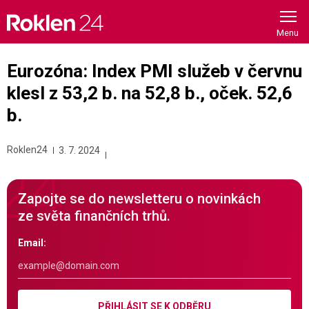
Skip
to
content
Eurozóna: Index PMI služeb v červnu
klesl z 53,2 b. na 52,8 b., oček. 52,6
b.
Roklen24
3. 7. 2024
Zapojte se do newsletteru o novinkách
ze světa finančních trhů.
Email:
PŘIHLÁSIT SE K ODBĚRU