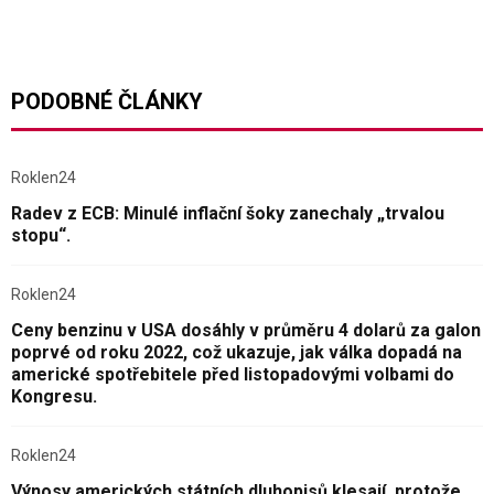
PODOBNÉ ČLÁNKY
Roklen24
Radev z ECB: Minulé inflační šoky zanechaly „trvalou
stopu“.
Roklen24
Ceny benzinu v USA dosáhly v průměru 4 dolarů za galon
poprvé od roku 2022, což ukazuje, jak válka dopadá na
americké spotřebitele před listopadovými volbami do
Kongresu.
Roklen24
Výnosy amerických státních dluhopisů klesají, protože