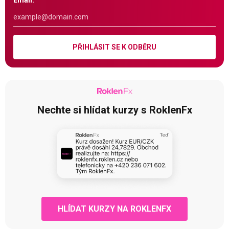
Email:
PŘIHLÁSIT SE K ODBĚRU
Nechte si hlídat kurzy s RoklenFx
HLÍDAT KURZY NA ROKLENFX