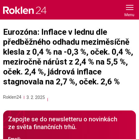
Skip
to
content
Eurozóna: Inflace v lednu dle
předběžného odhadu meziměsíčně
klesla z 0,4 % na -0,3 %, oček. 0,4 %,
meziročně nárůst z 2,4 % na 5,5 %,
oček. 2,4 %, jádrová inflace
stagnovala na 2,7 %, oček. 2,6 %
Roklen24
3. 2. 2025
Zapojte se do newsletteru o novinkách
ze světa finančních trhů.