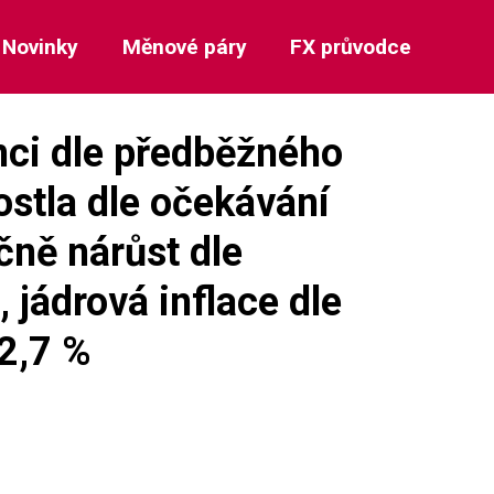
Novinky
Měnové páry
FX průvodce
inci dle předběžného
stla dle očekávání
čně nárůst dle
 jádrová inflace dle
2,7 %