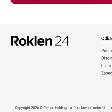
Odka
Podmí
Discl
0chra
Zásad
Copyright 2026 © Roklen Holding a.s. Publikování, nebo šířen