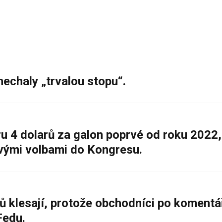
nechaly „trvalou stopu“.
 4 dolarů za galon poprvé od roku 2022,
ovými volbami do Kongresu.
ů klesají, protože obchodníci po komentá
Fedu.