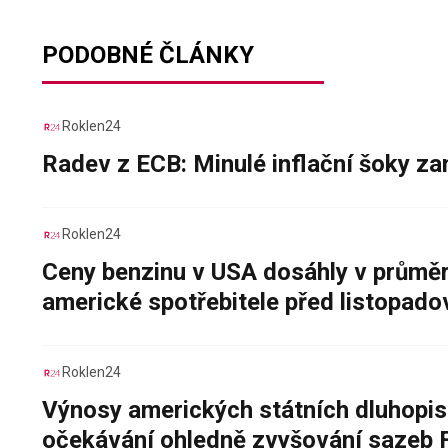
PODOBNÉ ČLÁNKY
Roklen24
Radev z ECB: Minulé inflační šoky za
Roklen24
Ceny benzinu v USA dosáhly v průměru
americké spotřebitele před listopad
Roklen24
Výnosy amerických státních dluhopis
očekávání ohledně zvyšování sazeb 