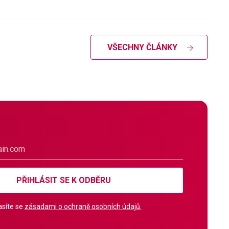
VŠECHNY ČLÁNKY
PŘIHLÁSIT SE K ODBĚRU
síte se
zásadami o ochraně osobních údajů.