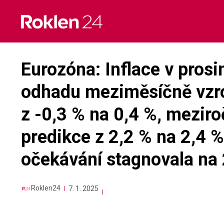
Skip
to
content
Eurozóna: Inflace v pros
odhadu meziměsíčně vzro
z -0,3 % na 0,4 %, meziro
predikce z 2,2 % na 2,4 %,
očekávání stagnovala na 
Roklen24
7. 1. 2025