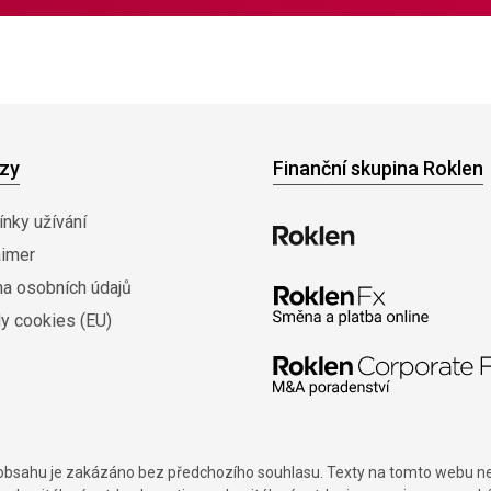
zy
Finanční skupina Roklen
nky užívání
aimer
na osobních údajů
y cookies (EU)
í obsahu je zakázáno bez předchozího souhlasu. Texty na tomto webu nes