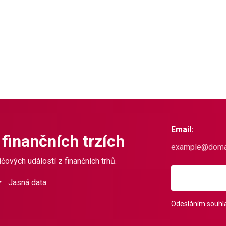
Email:
 finančních trzích
čových událostí z finančních trhů.
Jasná data
Odesláním souhla