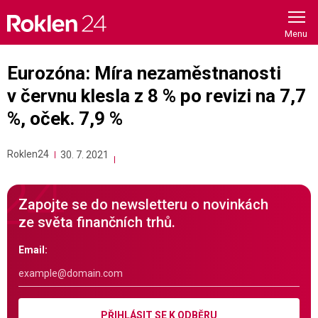
Skip
to
content
Eurozóna: Míra nezaměstnanosti
v červnu klesla z 8 % po revizi na 7,7
%, oček. 7,9 %
Roklen24
30. 7. 2021
Zapojte se do newsletteru o novinkách
ze světa finančních trhů.
Email:
PŘIHLÁSIT SE K ODBĚRU