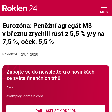
Skip
to
content
Eurozóna: Peněžní agregát M3
v březnu zrychlil růst z 5,5 % y/y na
7,5 %, oček. 5,5 %
Roklen24
29. 4. 2020
Zapojte se do newsletteru o novinkách
ze světa finančních trhů.
Email:
PŘIHLÁSIT SE K ODBĚRU