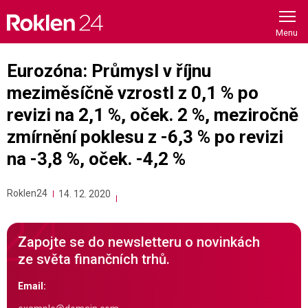
Skip
to
content
Eurozóna: Průmysl v říjnu
meziměsíčně vzrostl z 0,1 % po
revizi na 2,1 %, oček. 2 %, meziročně
zmírnění poklesu z -6,3 % po revizi
na -3,8 %, oček. -4,2 %
Roklen24
14. 12. 2020
Zapojte se do newsletteru o novinkách
ze světa finančních trhů.
Email: