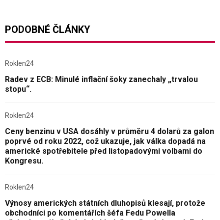
PODOBNÉ ČLÁNKY
Roklen24
Radev z ECB: Minulé inflační šoky zanechaly „trvalou
stopu“.
Roklen24
Ceny benzinu v USA dosáhly v průměru 4 dolarů za galon
poprvé od roku 2022, což ukazuje, jak válka dopadá na
americké spotřebitele před listopadovými volbami do
Kongresu.
Roklen24
Výnosy amerických státních dluhopisů klesají, protože
obchodníci po komentářích šéfa Fedu Powella