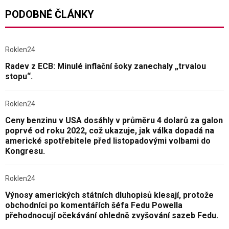
PODOBNÉ ČLÁNKY
Roklen24
Radev z ECB: Minulé inflační šoky zanechaly „trvalou
stopu“.
Roklen24
Ceny benzinu v USA dosáhly v průměru 4 dolarů za galon
poprvé od roku 2022, což ukazuje, jak válka dopadá na
americké spotřebitele před listopadovými volbami do
Kongresu.
Roklen24
Výnosy amerických státních dluhopisů klesají, protože
obchodníci po komentářích šéfa Fedu Powella
přehodnocují očekávání ohledně zvyšování sazeb Fedu.