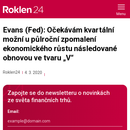
Skip
to
content
Evans (Fed): Očekávám kvartální
možní u půlroční zpomalení
ekonomického růstu následované
obnovou ve tvaru „V“
Roklen24
4. 3. 2020
Zapojte se do newsletteru o novinkách
ze světa finančních trhů.
Email: