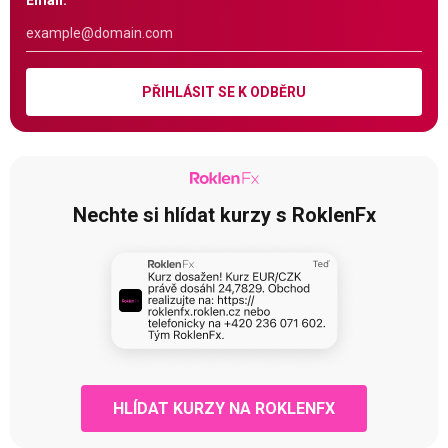
Email:
PŘIHLÁSIT SE K ODBĚRU
Nechte si hlídat kurzy s RoklenFx
HLÍDAT KURZY NA ROKLENFX