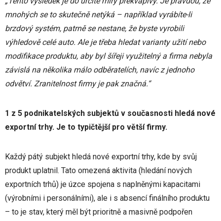
„Tento výsledek je do určité míry překvapivý. Je pravdou, že
mnohých se to skutečně netýká – například vyrábíte-li
brzdový systém, patrně se nestane, že byste vyrobili
výhledově celé auto. Ale je třeba hledat varianty užití nebo
modifikace produktu, aby byl šířeji využitelný a firma nebyla
závislá na několika málo odběratelích, navíc z jednoho
odvětví. Zranitelnost firmy je pak značná.“
1 z 5 podnikatelských subjektů v současnosti hledá nové
exportní trhy. Je to typičtější pro větší firmy.
Každý pátý subjekt hledá nové exportní trhy, kde by svůj
produkt uplatnil. Tato omezená aktivita (hledání nových
exportních trhů) je úzce spojena s naplněnými kapacitami
(výrobními i personálními), ale i s absencí finálního produktu
– to je stav, který měl být prioritně a masivně podpořen