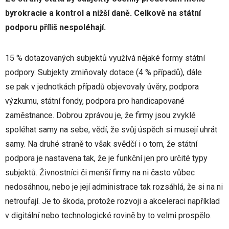
byrokracie a kontrol a nižší daně. Celkově na státní
podporu příliš nespoléhají.
15 % dotazovaných subjektů využívá nějaké formy státní
podpory. Subjekty zmiňovaly dotace (4 % případů), dále
se pak v jednotkách případů objevovaly úvěry, podpora
výzkumu, státní fondy, podpora pro handicapované
zaměstnance. Dobrou zprávou je, že firmy jsou zvyklé
spoléhat samy na sebe, vědí, že svůj úspěch si musejí uhrát
samy. Na druhé straně to však svědčí i o tom, že státní
podpora je nastavena tak, že je funkční jen pro určité typy
subjektů. Živnostníci či menší firmy na ni často vůbec
nedosáhnou, nebo je její administrace tak rozsáhlá, že si na ni
netroufají. Je to škoda, protože rozvoji a akceleraci například
v digitální nebo technologické rovině by to velmi prospělo.