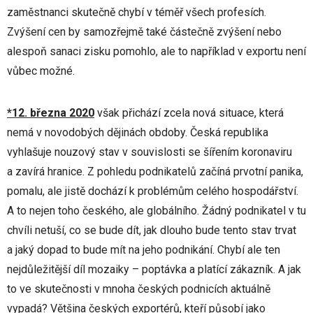
zaměstnanci skutečně chybí v téměř všech profesích.
Zvýšení cen by samozřejmě také částečně zvýšení nebo
alespoň sanaci zisku pomohlo, ale to například v exportu není
vůbec možné.
*12. března 2020
však přichází zcela nová situace, která
nemá v novodobých dějinách obdoby. Česká republika
vyhlašuje nouzový stav v souvislosti se šířením koronaviru
a zavírá hranice. Z pohledu podnikatelů začíná prvotní panika,
pomalu, ale jistě dochází k problémům celého hospodářství.
A to nejen toho českého, ale globálního. Žádný podnikatel v tu
chvíli netuší, co se bude dít, jak dlouho bude tento stav trvat
a jaký dopad to bude mít na jeho podnikání. Chybí ale ten
nejdůležitější díl mozaiky – poptávka a platící zákazník. A jak
to ve skutečnosti v mnoha českých podnicích aktuálně
vypadá? Většina českých exportérů, kteří působí jako