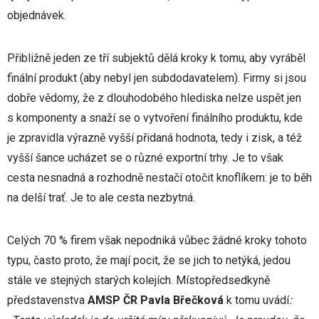
objednávek.
Přibližně jeden ze tří subjektů dělá kroky k tomu, aby vyráběl
finální produkt (aby nebyl jen subdodavatelem). Firmy si jsou
dobře vědomy, že z dlouhodobého hlediska nelze uspět jen
s komponenty a snaží se o vytvoření finálního produktu, kde
je zpravidla výrazně vyšší přidaná hodnota, tedy i zisk, a též
vyšší šance ucházet se o různé exportní trhy. Je to však
cesta nesnadná a rozhodně nestačí otočit knoflíkem: je to běh
na delší trať. Je to ale cesta nezbytná.
Celých 70 % firem však nepodniká vůbec žádné kroky tohoto
typu, často proto, že mají pocit, že se jich to netýká, jedou
stále ve stejných starých kolejích. Místopředsedkyně
představenstva
AMSP ČR
Pavla Břečková
k tomu uvádí
: