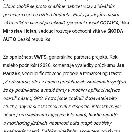
Dlouhodobě se proto snažíme nabízet vozy s ideálním
poměrem cena a užitná hodnota. Proto prodejům našim
zákazníkům vévodí po několik generací model OCTAVIA,“
říká
Miroslav Holan
, vedoucí rozvoje obchodní sítě ve
ŠKODA
AUTO
Česká republika.
Za společnost
VWFS,
generálního partnera projektu Rok
malého podnikání 2020, komentuje výsledky průzkumu
Jan
Pařízek
, vedoucí fleetového prodeje a remarketingu takto:
„
Z průzkumu, ale i z našich předchozích zkušeností vyplývá,
že by podnikatelé a malé firmy v mobilní aplikaci nejvíce
ocenili nástroj GPS. Proto jsme změnili dodavatele této
služby, aby naši zákazníci měli k dispozici interaktivnější
nástroj pro sledování najetých kilometrů, tvorbu reportů
a monitoring jízdních vlastností auta (např. spotřeby
a plánování cest). Dalším důležitým aspektem průzkumu