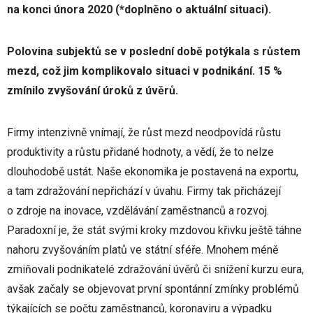
na konci února 2020 (*doplněno o aktuální situaci).
Polovina subjektů se v poslední době potýkala s růstem
mezd, což jim komplikovalo situaci v podnikání. 15 %
zmínilo zvyšování úroků z úvěrů.
Firmy intenzivně vnímají, že růst mezd neodpovídá růstu
produktivity a růstu přidané hodnoty, a vědí, že to nelze
dlouhodobě ustát. Naše ekonomika je postavená na exportu,
a tam zdražování nepřichází v úvahu. Firmy tak přicházejí
o zdroje na inovace, vzdělávání zaměstnanců a rozvoj.
Paradoxní je, že stát svými kroky mzdovou křivku ještě táhne
nahoru zvyšováním platů ve státní sféře. Mnohem méně
zmiňovali podnikatelé zdražování úvěrů či snížení kurzu eura,
avšak začaly se objevovat první spontánní zmínky problémů
týkajících se počtu zaměstnanců, koronaviru a výpadku