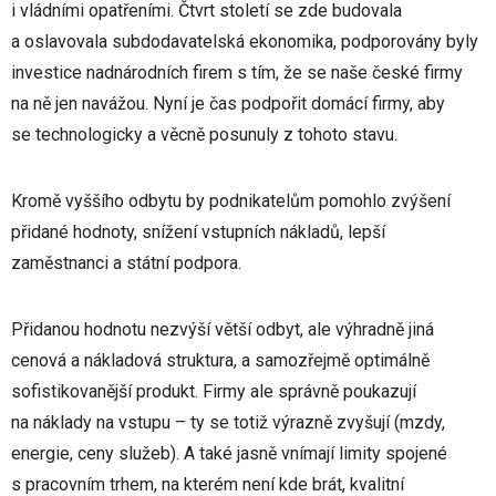
i vládními opatřeními. Čtvrt století se zde budovala
a oslavovala subdodavatelská ekonomika, podporovány byly
investice nadnárodních firem s tím, že se naše české firmy
na ně jen navážou. Nyní je čas podpořit domácí firmy, aby
se technologicky a věcně posunuly z tohoto stavu.
Kromě vyššího odbytu by podnikatelům pomohlo zvýšení
přidané hodnoty, snížení vstupních nákladů, lepší
zaměstnanci a státní podpora.
Přidanou hodnotu nezvýší větší odbyt, ale výhradně jiná
cenová a nákladová struktura, a samozřejmě optimálně
sofistikovanější produkt. Firmy ale správně poukazují
na náklady na vstupu – ty se totiž výrazně zvyšují (mzdy,
energie, ceny služeb). A také jasně vnímají limity spojené
s pracovním trhem, na kterém není kde brát, kvalitní