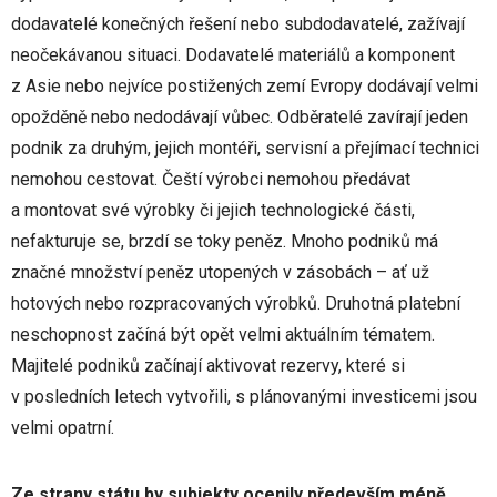
dodavatelé konečných řešení nebo subdodavatelé, zažívají
neočekávanou situaci. Dodavatelé materiálů a komponent
z Asie nebo nejvíce postižených zemí Evropy dodávají velmi
opožděně nebo nedodávají vůbec. Odběratelé zavírají jeden
podnik za druhým, jejich montéři, servisní a přejímací technici
nemohou cestovat. Čeští výrobci nemohou předávat
a montovat své výrobky či jejich technologické části,
nefakturuje se, brzdí se toky peněz. Mnoho podniků má
značné množství peněz utopených v zásobách – ať už
hotových nebo rozpracovaných výrobků. Druhotná platební
neschopnost začíná být opět velmi aktuálním tématem.
Majitelé podniků začínají aktivovat rezervy, které si
v posledních letech vytvořili, s plánovanými investicemi jsou
velmi opatrní.
Ze strany státu by subjekty ocenily především méně