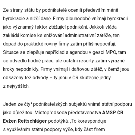
Ze strany státu by podnikatelé ocenili především méně
byrokracie a nižší daně. Firmy dlouhodobě vnímají byrokracii
jako významný faktor ztěžující podnikání. Jakkoli vláda
zakládá komise ke snižování administrativní zátěže, ten
dopad do praktické roviny firmy zatím příliš nepociťují.
Situace se zlepšuje například s agendou v gesci MPO, tam
se odvedlo hodně práce, ale ostatní resorty zatím výrazné
kroky nepodnikly. Firmy vnímají i daňovou zátěž, v čemž jsou
obsaženy též odvody – ty jsou v ČR skutečně jedny
z nejvyšších.
Jeden ze čtyř podnikatelských subjektů vnímá státní podporu
jako důležitou. Místopředseda představenstva
AMSP ČR
Evžen Reitschläger
podotýká: „To koresponduje
s využíváním státní podpory výše, kdy část firem