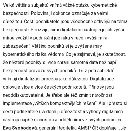
Velká většina subjektů vnímá vážně otázku kybernetické
bezpečnosti. Polovina ji dokonce označuje za velmi
důležitou. Čeští podnikatelé jsou všeobecně citlivější na téma
bezpečnosti. S rozvíjejícími digitálními nástroji a jejich vyšší
mírou využití v podnikání jde ruku v ruce i vyšší míra
zabezpečení. Většina podniků si je zvýšené míry
kybernetického rizika vědoma. Co je zajímavé, je skutečnost,
že některé podniky si více chrání samotná data než např.
bezpečnost provozu svých podniků. Tři z pěti subjektů
vnímají digitalizaci procesu jako důležitou. Digitalizace
oslovuje více a více českých podnikatelů. Přínosy jsou
neoddiskutovatelné. Je třeba ale též zmínit náročnost
implementace „větších kompaktnějších řešení“. Ale i přesto si
čeští podnikatelé uvědomují důležitost a výhody digitálních
nástrojů napříč činnostmi a odděleními ve svých podnicích.
Eva Svobodová
, generální ředitelka AMSP ČR doplňuje:
„Je