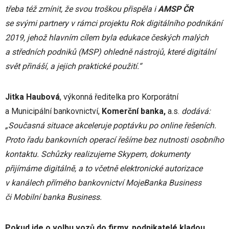
třeba též zmínit, že svou troškou přispěla i
AMSP ČR
se svými partnery v rámci projektu Rok digitálního podnikání
2019, jehož hlavním cílem byla edukace českých malých
a středních podniků (MSP) ohledně nástrojů, které digitální
svět přináší, a jejich praktické použití.“
Jitka Haubová
, výkonná ředitelka pro Korporátní
a Municipální bankovnictví,
Komerční banka,
a.s.
dodává:
„Současná situace akceleruje poptávku po online řešeních.
Proto řadu bankovních operací řešíme bez nutnosti osobního
kontaktu. Schůzky realizujeme Skypem, dokumenty
přijímáme digitálně, a to včetně elektronické autorizace
v kanálech přímého bankovnictví MojeBanka Business
či Mobilní banka Business.
Pokud jde o volbu vozů do firmy, podnikatelé kladou