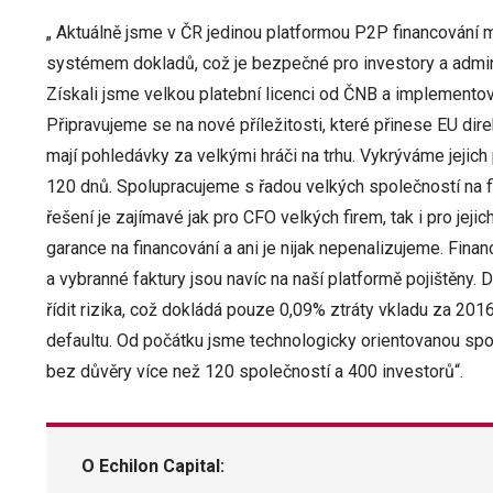
„ Aktuálně jsme v ČR jedinou platformou P2P financování m
systémem dokladů, což je bezpečné pro investory a admini
Získali jsme velkou platební licenci od ČNB a implementov
Připravujeme se na nové příležitosti, které přinese EU di
mají pohledávky za velkými hráči na trhu. Vykrýváme jejich
120 dnů. Spolupracujeme s řadou velkých společností na f
řešení je zajímavé jak pro CFO velkých firem, tak i pro jej
garance na financování a ani je nijak nepenalizujeme. Fin
a vybranné faktury jsou navíc na naší platformě pojištěny.
řídit rizika, což dokládá pouze 0,09% ztráty vkladu za 201
defaultu. Od počátku jsme technologicky orientovanou spol
bez důvěry více než 120 společností a 400 investorů“.
O Echilon Capital: