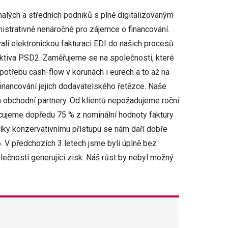
alých a středních podniků s plně digitalizovaným
strativně nenáročné pro zájemce o financování.
ali elektronickou fakturaci EDI do našich procesů.
rektiva PSD2. Zaměřujeme se na společnosti, které
 potřebu cash-flow v korunách i eurech a to až na
inancování jejich dodavatelského řetězce. Naše
ich obchodní partnery. Od klientů nepožadujeme roční
ancujeme dopředu 75 % z nominální hodnoty faktury
 Díky konzervativnímu přístupu se nám daří dobře
6. V předchozích 3 letech jsme byli úplně bez
ečností generující zisk. Náš růst by nebyl možný