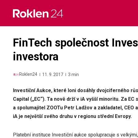
Skip
to
content
FinTech společnost Inves
investora
Roklen24
11. 9. 2017
3 min
Investiční Aukce, které loni dosáhly dvojciferného rů
Capital („EC“). Ta nově drží v iA vyšší minoritu. Za E
a spolumajitel ZOOTu Petr Ladžov a zakladatel, CEO 
iA je největší svého druhu v regionu střední Evropy.
Platební instituce Investiční aukce spolupracuje s velkým