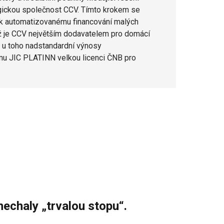
ogickou společnost CCV. Tímto krokem se
 k automatizovanému financování malých
hož je CCV největším dodavatelem pro domácí
at u toho nadstandardní výnosy
ramu JIC PLATINN velkou licenci ČNB pro
nechaly „trvalou stopu“.