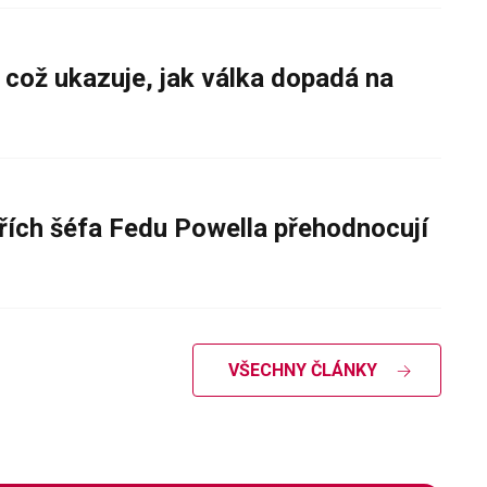
 což ukazuje, jak válka dopadá na
řích šéfa Fedu Powella přehodnocují
VŠECHNY ČLÁNKY