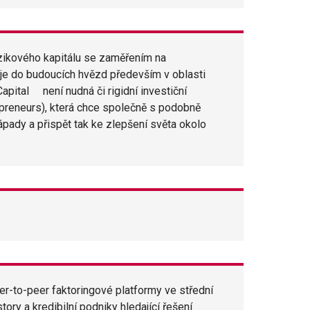
rizikového kapitálu se zaměřením na
e do budoucích hvězd především v oblasti
pital není nudná či rigidní investiční
rpreneurs), která chce společně s podobně
nápady a přispět tak ke zlepšení světa okolo
er-to-peer faktoringové platformy ve střední
ory a kredibilní podniky hledající řešení