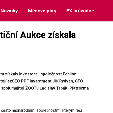
Novinky
Měnové páry
FX průvodce
tiční Aukce získala
stu získaly investora, společnost Echilon
C stojí exCEO PPF Investment Jiří Rydvan, CFO
a spolumajitel ZOOTu Ladislav Trpák. Platforma
i, často nadnárodními společnostmi, kterým řeší