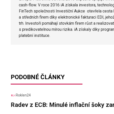
cash-flow. V roce 2016 iA získala investora, technol
FinTech společnosti Investiční Aukce otevřela cesta
a středních firem díky elektronické fakturaci EDI, je
trh. Investoři pomáhají stovkám firem růst a realizov
s predikovatelnou mírou rizika. iA získaly díky prog
platební instituce.
PODOBNÉ ČLÁNKY
Roklen24
Radev z ECB: Minulé inflační šoky za