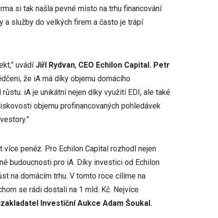
rma si tak našla pevné místo na trhu financování
y a služby do velkých firem a často je trápí
ekt,” uvádí
Jiří Rydvan
,
CEO Echilon Capital. Petr
ědčeni, že iA má díky objemu domácího
ůstu. iA je unikátní nejen díky využití EDI, ale také
ziskovosti objemu profinancovaných pohledávek
vestory.”
t více peněz. Pro Echilon Capital rozhodl nejen
né budoucnosti pro iA. Díky investici od Echilon
st na domácím trhu. V tomto roce cílíme na
hom se rádi dostali na 1 mld. Kč. Nejvíce
uzakladatel
Investiční Aukce
Adam Šoukal.