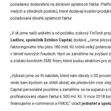
požadavky dodavatelů na zkrácení splatnosti faktur. Platfo
malých a středních podniků, které dodávají kvalitní produkt
požadovaná dlouhá splatnost faktur.
„V iA jsme našli unikátní a od počátku ziskový FinTech proj
Ladžov, společník Echilon Capital
, dodává: „Jsme přesv
faktoringového trhu přes 180 mld. Kč ročně velký potenciál r
v téměř nulových fraudech. Nyní se zaměříme na zvýšení 
a získání bonitních SME firem, které budou atraktivní pro in
„Vybírali jsme ze tří nabídek, které nám dávaly o 30 procen
směr, kam bychom se chtěli ubírat, ale především vize stej
Capital personálně posílíme a zaměříme se na expanzi a rů
profinancovaný objem faktur k 500 mil. Kč. V roce 2018 byc
financujeme e-commerce a FMCG,” uvádí
jednatel a spol