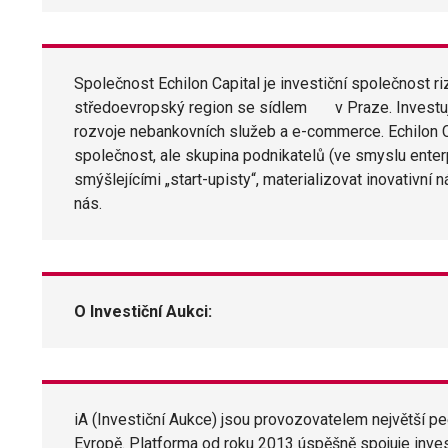
Společnost Echilon Capital je investiční společnost 
středoevropský region se sídlem v Praze. Investuj
rozvoje nebankovních služeb a e-commerce. Echilon Ca
společnost, ale skupina podnikatelů (ve smyslu ente
smýšlejícími „start-upisty“, materializovat inovativní 
nás.
O Investiční Aukci:
iA (Investiční Aukce) jsou provozovatelem největší pe
Evropě. Platforma od roku 2013 úspěšně spojuje invest