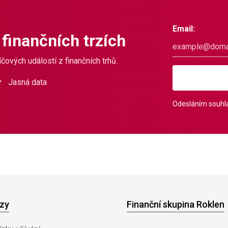
Email:
 finančních trzích
čových událostí z finančních trhů.
Jasná data
Odesláním souhla
zy
Finanční skupina Roklen