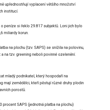
cně upřednostňují vyplacení většího množství
 institucí.
 o peníze si řeklo 29.817 subjektů. Loni jich bylo
6 miliardy korun.
atba na plochu (tzv. SAPS) se snížila na polovinu,
 a na tzv. greening neboli povinné ozelenění.
at mladý podnikatel, který hospodaří na
mají zemědělci, kteří pěstují různé druhy plodin
ravních porostů.
 procent SAPS (jednotná platba na plochu)