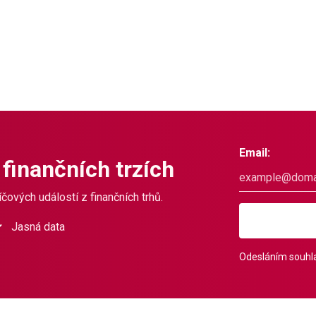
Email:
 finančních trzích
čových událostí z finančních trhů.
Jasná data
Odesláním souhla