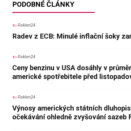
PODOBNÉ ČLÁNKY
Roklen24
Radev z ECB: Minulé inflační šoky za
Roklen24
Ceny benzinu v USA dosáhly v průměru
americké spotřebitele před listopad
Roklen24
Výnosy amerických státních dluhopis
očekávání ohledně zvyšování sazeb 