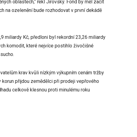
ých oblastech,“ řekl Jirovský. Fond by měl začít
ch na ozelenění bude rozhodovat v první dekádě
9 miliardy Kč, předloni byl rekordní 23,26 miliardy
h komodit, které nejvíce postihlo živočišné
 sucho.
vatelům krav kvůli nízkým výkupním cenám tržby
dy korun přijdou zemědělci při prodeji vepřového
hadu celkově klesnou proti minulému roku