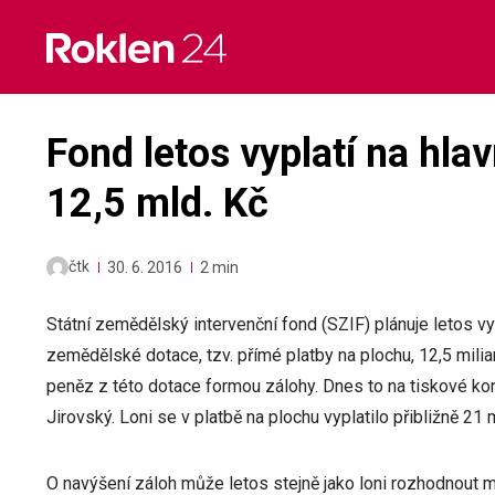
Skip
to
content
Fond letos vyplatí na hla
12,5 mld. Kč
čtk
30. 6. 2016
2 min
Státní zemědělský intervenční fond (SZIF) plánuje letos vy
zemědělské dotace, tzv. přímé platby na plochu, 12,5 milia
peněz z této dotace formou zálohy. Dnes to na tiskové kon
Jirovský. Loni se v platbě na plochu vyplatilo přibližně 21 
O navýšení záloh může letos stejně jako loni rozhodnout m