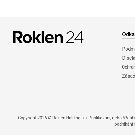
Odka
Podmí
Discl
0chra
Zásad
Copyright 2026 © Roklen Holding a.s. Publikování, nebo šířen
podnikání 