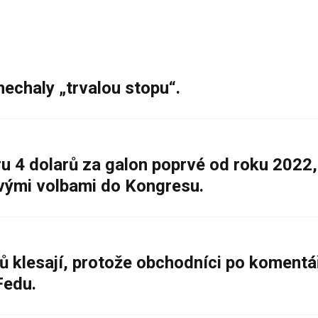
nechaly „trvalou stopu“.
 4 dolarů za galon poprvé od roku 2022,
ovými volbami do Kongresu.
ů klesají, protože obchodníci po komentá
Fedu.