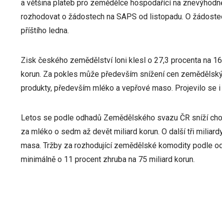
a většina plateb pro zemědělce hospodařící na znevýhodněn
rozhodovat o žádostech na SAPS od listopadu. O žádoste
příštího ledna.
Zisk českého zemědělství loni klesl o 27,3 procenta na 16,
korun. Za pokles může především snížení cen zemědělskýc
produkty, především mléko a vepřové maso. Projevilo se i
Letos se podle odhadů Zemědělského svazu ČR sníží cho
za mléko o sedm až devět miliard korun. O další tři miliar
masa. Tržby za rozhodující zemědělské komodity podle od
minimálně o 11 procent zhruba na 75 miliard korun.