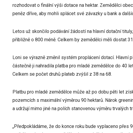
rozhodovat o finální výši dotace na hektar. Zemědělci obe
peněz dříve, aby mohli splácet své závazky u bank a dalších
Letos už skončilo podávání žádostí na hlavní dotační tituly,
přibližně o 800 méně. Celkem by zemědělci měli dostat 31,
Loni se výrazně změnil systém proplácení dotací. Hlavní pl
částečně ji nahradila platba pro mladé zemědělce do 40 let
Celkem se počet druhů plateb zvýšil z 38 na 68.
Platbu pro mladé zemědělce může až po dobu pěti let získ
pozemcích s maximální výměrou 90 hektarů. Nárok greening 
a udržují mimo jiné na polích stanovenou výměru trvalých t
„Předpokládáme, že do konce roku bude vyplaceno přes 90