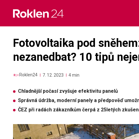
Skip
to
content
Fotovoltaika pod sněhem: 
nezanedbat? 10 tipů neje
Roklen24
7. 12. 2023
4 min
Chladnější počasí zvyšuje efektivitu panelů
Správná údržba, moderní panely a předpověď umožní
ČEZ při radách zákazníkům čerpá z 25letých zkušen