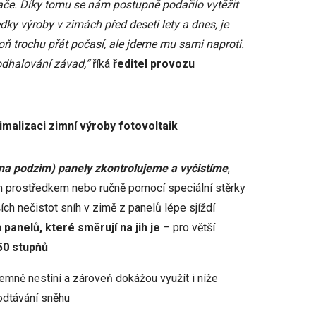
ače. Díky tomu se nám postupně podařilo vytěžit
y výroby v zimách před deseti lety a dnes, je
 trochu přát počasí, ale jdeme mu sami naproti.
odhalování závad,“
říká
ředitel provozu
imalizaci zimní výroby fotovoltaik
 na podzim) panely zkontrolujeme a vyčistíme
,
ím prostředkem nebo ručně pomocí speciální stěrky
ch nečistot sníh v zimě z panelů lépe sjíždí
n panelů, které směrují na jih je
– pro větší
50 stupňů
ájemně nestíní a zároveň dokážou využít i níže
 odtávání sněhu