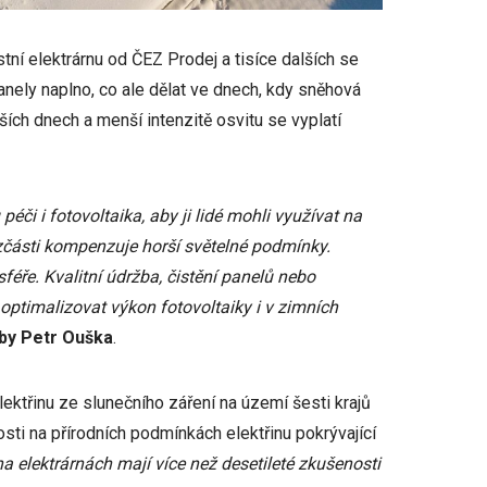
tní elektrárnu od ČEZ Prodej a tisíce dalších se
panely naplno, co ale dělat ve dnech, kdy sněhová
ích dnech a menší intenzitě osvitu se vyplatí
péči i fotovoltaika, aby ji lidé mohli využívat na
zčásti kompenzuje horší světelné podmínky.
féře. Kvalitní údržba, čistění panelů nebo
ptimalizovat výkon fotovoltaiky i v zimních
žby Petr Ouška
.
ektřinu ze slunečního záření na území šesti krajů
sti na přírodních podmínkách elektřinu pokrývající
a elektrárnách mají více než desetileté zkušenosti