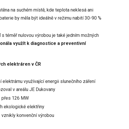
stěna na suchém místě, kde teplota neklesá ani
baterie by měla být ideálně v režimu nabití 30-90 %
í
s téměř nulovou výrobou je také jedním možných
nála využít k diagnostice a preventivní
ých elektráren v ČR
í elektrárnu využívající energii slunečního záření
ozoval v areálu JE Dukovany
nu přes 126 MW
Wh ekologické elektřiny
y vznikly konvenční výrobou