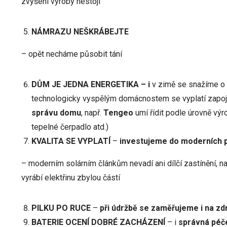
zvýšení výroby nestojí
NÁMRAZU NEŠKRÁBEJTE
– opět necháme působit tání
DŮM JE JEDNA ENERGETIKA – i
v zimě se snažíme o
technologicky vyspělým domácnostem se vyplatí zapoji
správu domu
, např.
Tengeo
umí řídit podle úrovně výr
tepelné čerpadlo atd.)
KVALITA SE VYPLATÍ
–
investujeme do moderních 
– moderním solárním článkům nevadí ani dílčí zastínění, na
vyrábí elektřinu zbylou částí
PILKU PO RUCE
–
při údržbě se zaměřujeme i na z
BATERIE OCENÍ DOBRÉ ZACHÁZENÍ
– i
správná péče