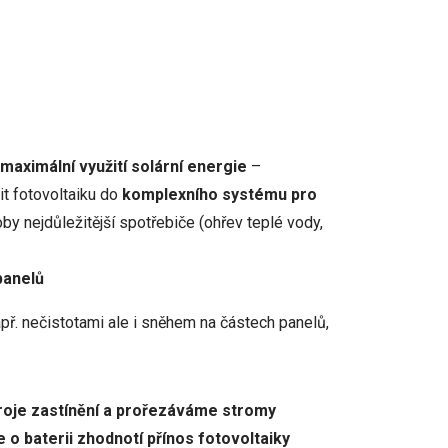
maximální využití solární energie
–
t fotovoltaiku do
komplexního systému pro
oby nejdůležitější spotřebiče (ohřev teplé vody,
panelů
př. nečistotami ale i sněhem na částech panelů,
droje zastínění a prořezáváme stromy
 o baterii zhodnotí přínos fotovoltaiky