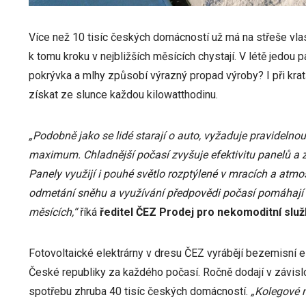
Více než 10 tisíc českých domácností už má na střeše vlas
k tomu kroku v nejbližších měsících chystají. V létě jedou 
pokrývka a mlhy způsobí výrazný propad výroby? I při kratš
získat ze slunce každou kilowatthodinu.
„Podobně jako se lidé starají o auto, vyžaduje pravidelnou 
maximum. Chladnější počasí zvyšuje efektivitu panelů a 
Panely využijí i pouhé světlo rozptýlené v mracích a atmos
odmetání sněhu a využívání předpovědi počasí pomáhají o
měsících,“
říká
ředitel ČEZ Prodej pro nekomoditní slu
Fotovoltaické elektrárny v dresu ČEZ vyrábějí bezemisní el
České republiky za každého počasí. Ročně dodají v závislo
spotřebu zhruba 40 tisíc českých domácností.
„Kolegové n