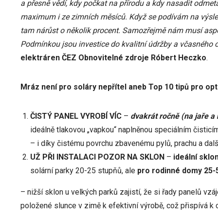
a přesně vědí, kdy počkat na přírodu a kdy nasadit odmet
maximum i ze zimních měsíců. Když se podívám na výsledk
tam nárůst o několik procent. Samozřejmě nám musí aspoň
Podmínkou jsou investice do kvalitní údržby a včasného 
elektráren ČEZ Obnovitelné zdroje Róbert Heczko
.
Mráz není pro soláry nepřítel aneb Top 10 tipů pro opt
ČISTÝ PANEL VYROBÍ VÍC
–
dvakrát ročně (na jaře a
ideálně tlakovou „vapkou“ naplněnou speciálním čistic
– i díky čistému povrchu zbavenému pylů, prachu a další
UŽ PŘI INSTALACI POZOR NA SKLON
–
ideální sklo
solární parky 20-25 stupňů, ale
pro rodinné domy 25-
– nižší sklon u velkých parků zajistí, že si řady panelů vz
položené slunce v zimě k efektivní výrobě, což přispívá k