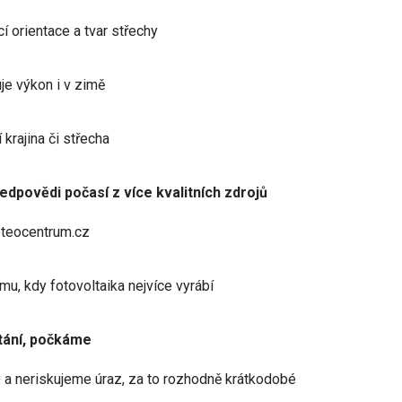
í orientace a tvar střechy
je výkon i v zimě
 krajina či střecha
dpovědi počasí z více kvalitních zdrojů
eteocentrum.cz
u, kdy fotovoltaika nejvíce vyrábí
 tání, počkáme
 a neriskujeme úraz, za to rozhodně krátkodobé