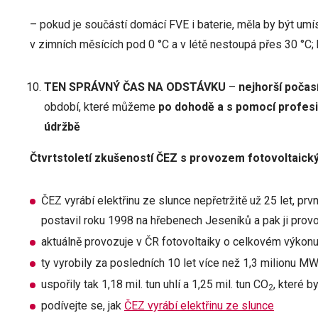
– pokud je součástí domácí FVE i baterie, měla by být umí
v zimních měsících pod 0 °C a v létě nestoupá přes 30 °C; 
TEN SPRÁVNÝ ČAS NA ODSTÁVKU
–
nejhorší počas
období, které můžeme
po dohodě a s pomocí profesio
údržbě
Čtvrtstoletí zkušeností ČEZ s provozem fotovoltaick
ČEZ vyrábí elektřinu ze slunce nepřetržitě už 25 let, prvn
postavil roku 1998 na hřebenech Jeseníků a pak ji prov
aktuálně provozuje v ČR fotovoltaiky o celkovém výko
ty vyrobily za posledních 10 let více než 1,3 milionu M
uspořily tak 1,18 mil. tun uhlí a 1,25 mil. tun CO
, které b
2
podívejte se, jak
ČEZ vyrábí elektřinu ze slunce