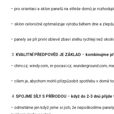
– pro orientaci a sklon panelů na střeše domů je rozhodujíc
– sklon celoročně optimalizuje výrobu během dne a zlepšu
– panely se při první oblevě zbaví sněhu rychleji než okolní
KVALITNÍ PŘEDPOVĚD JE ZÁKLAD
–
kombinujme pře
– chmi.cz, windy.com, in-pocasi.cz, wunderground.com, m
– cílem je, abychom mohli přizpůsobit spotřebu v domě tom
SPOJME SÍLY S PŘÍRODOU
–
když do 2-3 dnů přijde
– odmetáme jen když jsme si jisti, že nepoškodíme panely