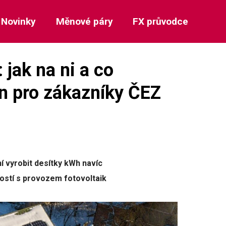
Novinky
Měnové páry
FX průvodce
jak na ni a co
n pro zákazníky ČEZ
 vyrobit desítky kWh navíc
ostí s provozem fotovoltaik