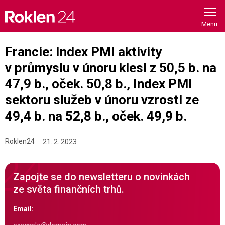
Skip
to
content
Francie: Index PMI aktivity
v průmyslu v únoru klesl z 50,5 b. na
47,9 b., oček. 50,8 b., Index PMI
sektoru služeb v únoru vzrostl ze
49,4 b. na 52,8 b., oček. 49,9 b.
Roklen24
21. 2. 2023
Zapojte se do newsletteru o novinkách
ze světa finančních trhů.
Email: