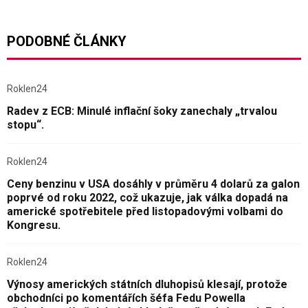
PODOBNÉ ČLÁNKY
Roklen24
Radev z ECB: Minulé inflační šoky zanechaly „trvalou
stopu“.
Roklen24
Ceny benzinu v USA dosáhly v průměru 4 dolarů za galon
poprvé od roku 2022, což ukazuje, jak válka dopadá na
americké spotřebitele před listopadovými volbami do
Kongresu.
Roklen24
Výnosy amerických státních dluhopisů klesají, protože
obchodníci po komentářích šéfa Fedu Powella