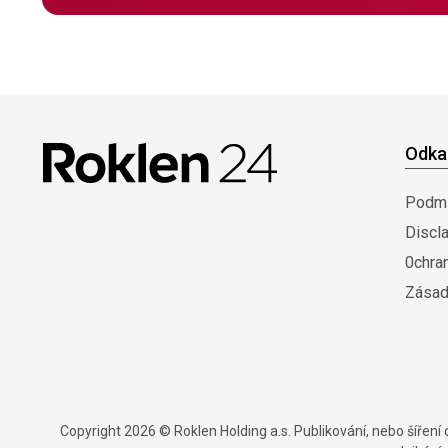
Odka
Podmí
Discl
0chra
Zásad
Copyright 2026 © Roklen Holding a.s. Publikování, nebo šířen