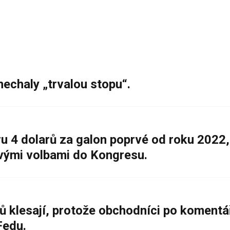
nechaly „trvalou stopu“.
 4 dolarů za galon poprvé od roku 2022,
ovými volbami do Kongresu.
ů klesají, protože obchodníci po komentá
Fedu.