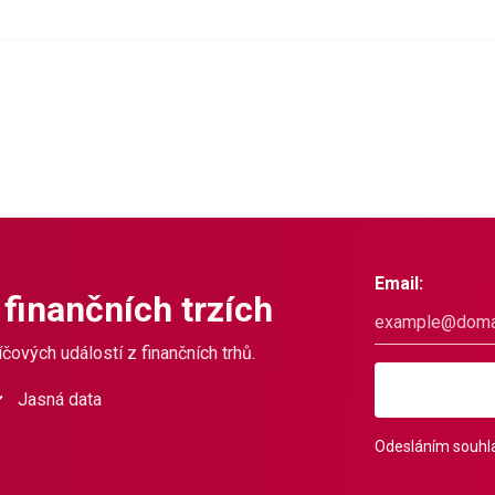
Email:
 finančních trzích
čových událostí z finančních trhů.
Jasná data
Odesláním souhla