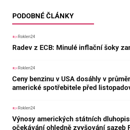
PODOBNÉ ČLÁNKY
Roklen24
Radev z ECB: Minulé inflační šoky za
Roklen24
Ceny benzinu v USA dosáhly v průměru
americké spotřebitele před listopad
Roklen24
Výnosy amerických státních dluhopis
očekávání ohledně zvyšování sazeb 