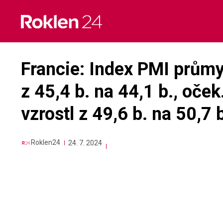
Skip
to
content
Francie: Index PMI průmys
z 45,4 b. na 44,1 b., oček
vzrostl z 49,6 b. na 50,7 
Roklen24
24. 7. 2024