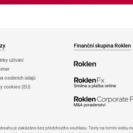
zy
Finanční skupina Roklen
nky užívání
aimer
na osobních údajů
y cookies (EU)
í obsahu je zakázáno bez předchozího souhlasu. Texty na tomto webu nes