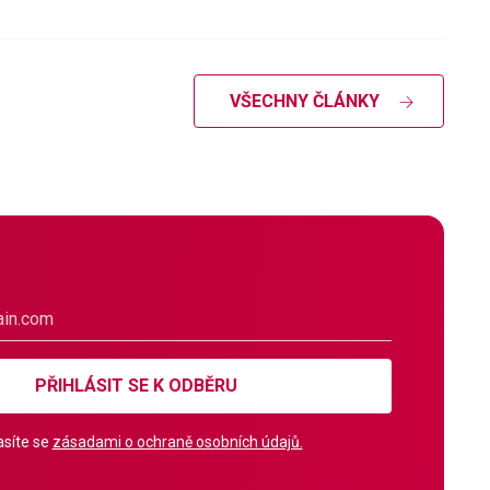
VŠECHNY ČLÁNKY
PŘIHLÁSIT SE K ODBĚRU
síte se
zásadami o ochraně osobních údajů.