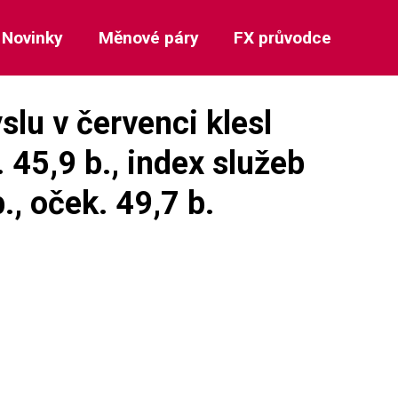
Novinky
Měnové páry
FX průvodce
lu v červenci klesl
. 45,9 b., index služeb
b., oček. 49,7 b.