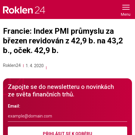
Skip
to
content
Francie: Index PMI průmyslu za
březen revidován z 42,9 b. na 43,2
b., oček. 42,9 b.
Roklen24
1. 4. 2020
Zapojte se do newsletteru o novinkách
ze světa finančních trhů.
Email:
PŘIHLÁSIT SE K ODBĚRU