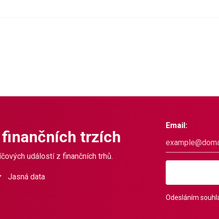
Email:
 finančních trzích
čových událostí z finančních trhů.
Jasná data
Odesláním souhla