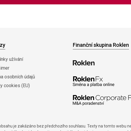
zy
Finanční skupina Roklen
nky užívání
aimer
na osobních údajů
y cookies (EU)
í obsahu je zakázáno bez předchozího souhlasu. Texty na tomto webu nes