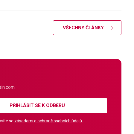
VŠECHNY ČLÁNKY
PŘIHLÁSIT SE K ODBĚRU
síte se
zásadami o ochraně osobních údajů.