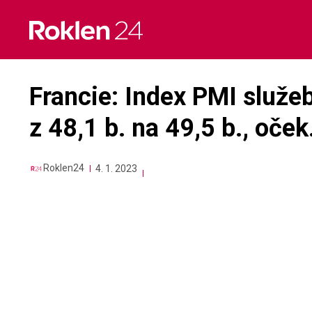
Skip
to
content
Francie: Index PMI služeb
z 48,1 b. na 49,5 b., oček
Roklen24
4. 1. 2023