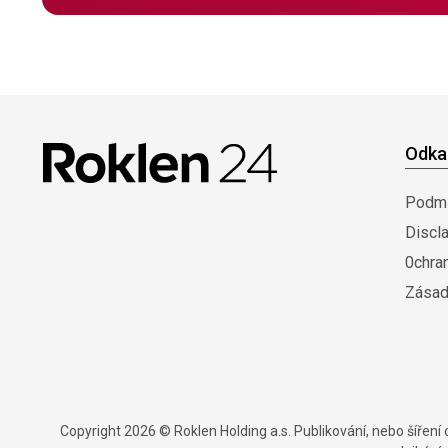
Odka
Podmí
Discl
0chra
Zásad
Copyright 2026 © Roklen Holding a.s. Publikování, nebo šířen