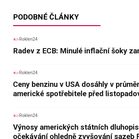
PODOBNÉ ČLÁNKY
Roklen24
Radev z ECB: Minulé inflační šoky za
Roklen24
Ceny benzinu v USA dosáhly v průměru
americké spotřebitele před listopad
Roklen24
Výnosy amerických státních dluhopis
očekávání ohledně zvyšování sazeb 