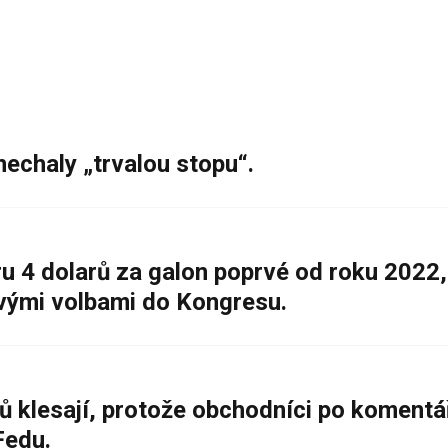
nechaly „trvalou stopu“.
 4 dolarů za galon poprvé od roku 2022,
ovými volbami do Kongresu.
ů klesají, protože obchodníci po komentá
Fedu.