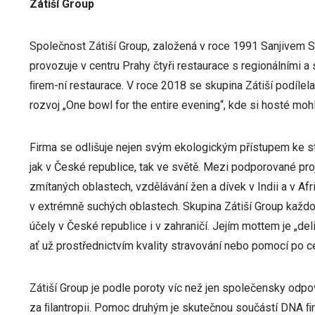
Zátiší Group
Společnost Zátiší Group, založená v roce 1991 Sanjivem S
provozuje v centru Prahy čtyři restaurace s regionálními a
ﬁrem-ní restaurace. V roce 2018 se skupina Zátiší podílel
rozvoj „One bowl for the entire evening“, kde si hosté moh
Firma se odlišuje nejen svým ekologickým přístupem ke s
jak v České republice, tak ve světě. Mezi podporované proj
zmítaných oblastech, vzdělávání žen a dívek v Indii a v Af
v extrémně suchých oblastech. Skupina Zátiší Group každor
účely v České republice i v zahraničí. Jejím mottem je „deli
ať už prostřednictvím kvality stravování nebo pomocí po c
Zátiší Group je podle poroty víc než jen společensky odpov
za ﬁlantropii. Pomoc druhým je skutečnou součástí DNA ﬁrm