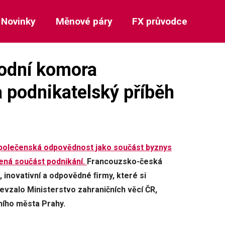
Novinky
Měnové páry
FX průvodce
odní komora
a podnikatelský příběh
společenská odpovědnost jako součást byznys
ená součást podnikání.
Francouzsko-česká
 inovativní a odpovědné ﬁrmy, které si
evzalo Ministerstvo zahraničních věcí ČR,
ního města Prahy.