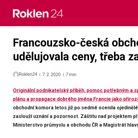
Skip
to
content
Francouzsko-česká obch
udělujovala ceny, třeba z
Roklen24
7. 2. 2020
7 min
Originální podnikatelský příběh, pomoc potřebným a 
plánu a propagace dobrého jména Francie jako přiroz
obchodní komora letos již po sedmé ocenila ojedinělé,
zaslouží uznání a pozornost. Záštitu nad projektem př
Ministerstvo průmyslu a obchodu ČR a Magistrát hlav