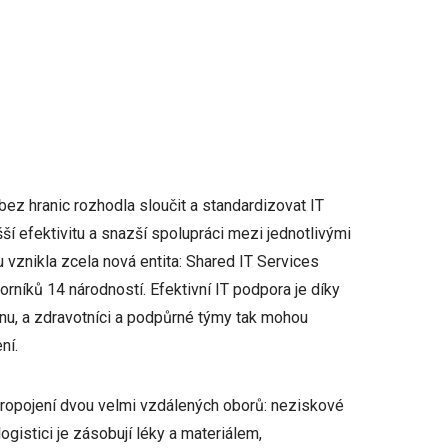
bez hranic rozhodla sloučit a standardizovat IT
í efektivitu a snazší spolupráci mezi jednotlivými
 vznikla zcela nová entita: Shared IT Services
níků 14 národností. Efektivní IT podpora je díky
nu, a zdravotníci a podpůrné týmy tak mohou
ní.
 propojení dvou velmi vzdálených oborů: neziskové
ogistici je zásobují léky a materiálem,