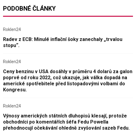
PODOBNÉ ČLÁNKY
Roklen24
Radev z ECB: Minulé inflační šoky zanechaly „trvalou
stopu“.
Roklen24
Ceny benzinu v USA dosáhly v průměru 4 dolarů za galon
poprvé od roku 2022, což ukazuje, jak válka dopadá na
americké spotřebitele před listopadovými volbami do
Kongresu.
Roklen24
Výnosy amerických státních dluhopisů klesají, protože
obchodníci po komentářích šéfa Fedu Powella
přehodnocují očekávání ohledně zvyšování sazeb Fedu.