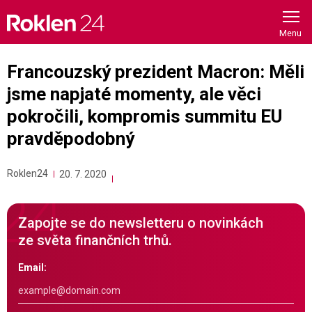
Skip
to
content
Francouzský prezident Macron: Měli
jsme napjaté momenty, ale věci
pokročili, kompromis summitu EU
pravděpodobný
Roklen24
20. 7. 2020
Zapojte se do newsletteru o novinkách
ze světa finančních trhů.
Email: