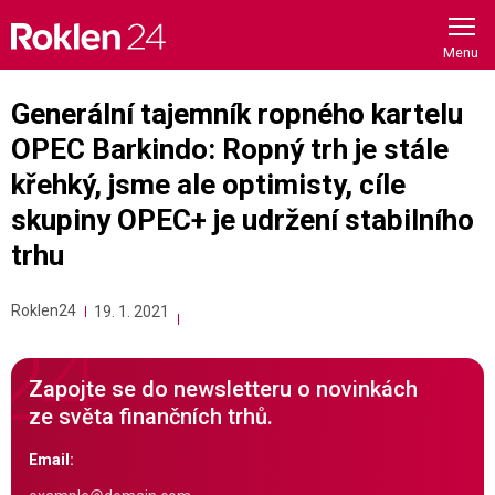
Skip
to
content
Generální tajemník ropného kartelu
OPEC Barkindo: Ropný trh je stále
křehký, jsme ale optimisty, cíle
skupiny OPEC+ je udržení stabilního
trhu
Roklen24
19. 1. 2021
Zapojte se do newsletteru o novinkách
ze světa finančních trhů.
Email: