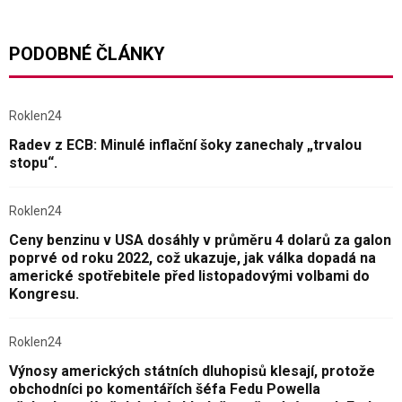
PODOBNÉ ČLÁNKY
Roklen24
Radev z ECB: Minulé inflační šoky zanechaly „trvalou
stopu“.
Roklen24
Ceny benzinu v USA dosáhly v průměru 4 dolarů za galon
poprvé od roku 2022, což ukazuje, jak válka dopadá na
americké spotřebitele před listopadovými volbami do
Kongresu.
Roklen24
Výnosy amerických státních dluhopisů klesají, protože
obchodníci po komentářích šéfa Fedu Powella