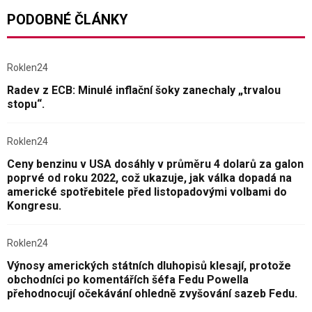
PODOBNÉ ČLÁNKY
Roklen24
Radev z ECB: Minulé inflační šoky zanechaly „trvalou
stopu“.
Roklen24
Ceny benzinu v USA dosáhly v průměru 4 dolarů za galon
poprvé od roku 2022, což ukazuje, jak válka dopadá na
americké spotřebitele před listopadovými volbami do
Kongresu.
Roklen24
Výnosy amerických státních dluhopisů klesají, protože
obchodníci po komentářích šéfa Fedu Powella
přehodnocují očekávání ohledně zvyšování sazeb Fedu.