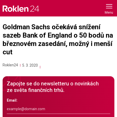
Skip
to
content
Goldman Sachs očekává snížení
sazeb Bank of England o 50 bodů na
březnovém zasedání, možný i menší
cut
Roklen24
5. 3. 2020
Zapojte se do newsletteru o novinkách
ze světa finančních trhů.
Email: