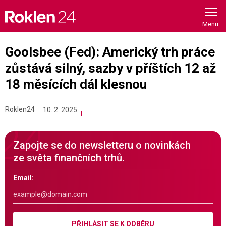
Skip
to
content
Goolsbee (Fed): Americký trh práce
zůstává silný, sazby v příštích 12 až
18 měsících dál klesnou
Roklen24
10. 2. 2025
Zapojte se do newsletteru o novinkách
ze světa finančních trhů.
Email:
PŘIHLÁSIT SE K ODBĚRU