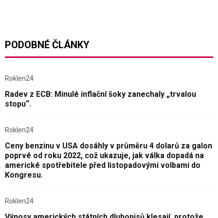
PODOBNÉ ČLÁNKY
Roklen24
Radev z ECB: Minulé inflační šoky zanechaly „trvalou
stopu“.
Roklen24
Ceny benzinu v USA dosáhly v průměru 4 dolarů za galon
poprvé od roku 2022, což ukazuje, jak válka dopadá na
americké spotřebitele před listopadovými volbami do
Kongresu.
Roklen24
Výnosy amerických státních dluhopisů klesají, protože