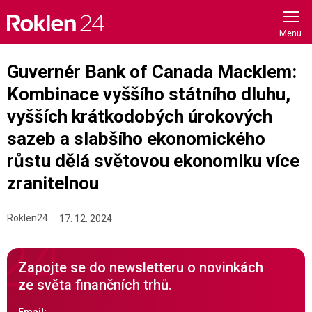
Skip
to
content
Guvernér Bank of Canada Macklem:
Kombinace vyššího státního dluhu,
vyšších krátkodobých úrokových
sazeb a slabšího ekonomického
růstu dělá světovou ekonomiku více
zranitelnou
Roklen24
17. 12. 2024
Zapojte se do newsletteru o novinkách
ze světa finančních trhů.