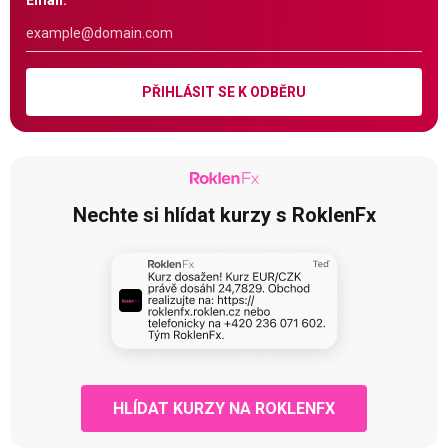
Email:
PŘIHLÁSIT SE K ODBĚRU
Nechte si hlídat kurzy s RoklenFx
HLÍDAT KURZY NA ROKLENFX