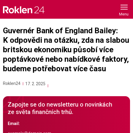
Skip
to
content
Guvernér Bank of England Bailey:
K odpovědi na otázku, zda na slabou
britskou ekonomiku působí více
poptávkové nebo nabídkové faktory,
budeme potřebovat více času
Roklen24
17. 2. 2025
Zapojte se do newsletteru o novinkách
ze světa finančních trhů.
Email: