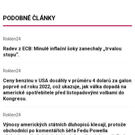
PODOBNÉ ČLÁNKY
Roklen24
Radev z ECB: Minulé inflační šoky zanechaly „trvalou
stopu“.
Roklen24
Ceny benzinu v USA dosáhly v průměru 4 dolarů za galon
poprvé od roku 2022, což ukazuje, jak válka dopadá na
americké spotřebitele před listopadovými volbami do
Kongresu.
Roklen24
Výnosy amerických státních dluhopisů klesají, protože
obchodníci po komentářích šéfa Fedu Powella