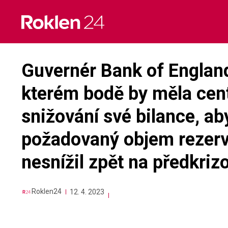
Skip
to
content
Guvernér Bank of England 
kterém bodě by měla cent
snižování své bilance, ab
požadovaný objem rezerv
nesnížil zpět na předkriz
Roklen24
12. 4. 2023