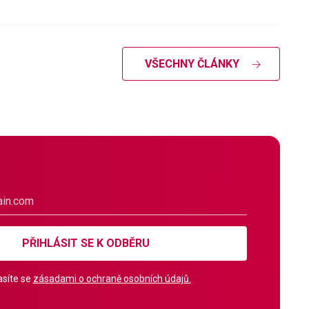
VŠECHNY ČLÁNKY
PŘIHLÁSIT SE K ODBĚRU
síte se
zásadami o ochraně osobních údajů.