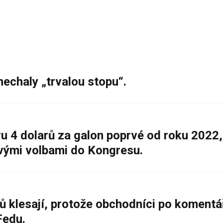
nechaly „trvalou stopu“.
 4 dolarů za galon poprvé od roku 2022,
ovými volbami do Kongresu.
ů klesají, protože obchodníci po komentá
Fedu.