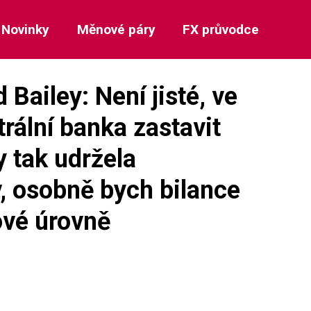
Novinky
Měnové páry
FX průvodce
Bailey: Není jisté, ve
rální banka zastavit
y tak udržela
, osobně bych bilance
ové úrovně