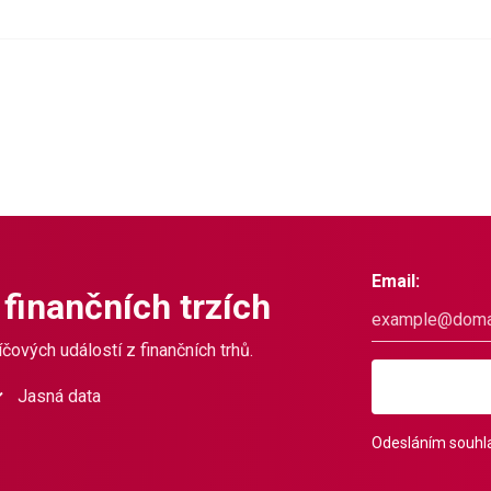
Email:
 finančních trzích
čových událostí z finančních trhů.
Jasná data
Odesláním souhla