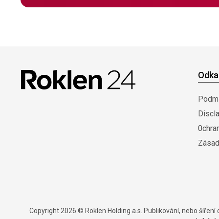
Odka
Podmí
Discl
0chra
Zásad
Copyright 2026 © Roklen Holding a.s. Publikování, nebo šířen