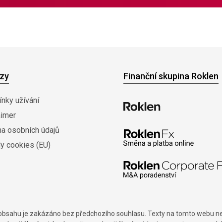
zy
Finanční skupina Roklen
nky užívání
aimer
na osobních údajů
y cookies (EU)
í obsahu je zakázáno bez předchozího souhlasu. Texty na tomto webu nes