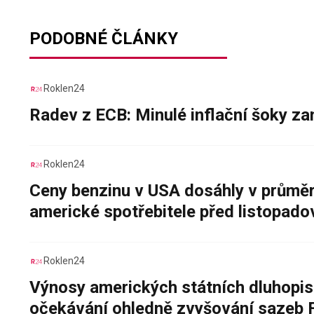
PODOBNÉ ČLÁNKY
Roklen24
Radev z ECB: Minulé inflační šoky za
Roklen24
Ceny benzinu v USA dosáhly v průměru
americké spotřebitele před listopad
Roklen24
Výnosy amerických státních dluhopis
očekávání ohledně zvyšování sazeb 