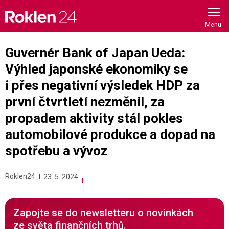
Skip
to
content
Guvernér Bank of Japan Ueda:
Výhled japonské ekonomiky se
i přes negativní výsledek HDP za
první čtvrtletí nezměnil, za
propadem aktivity stál pokles
automobilové produkce a dopad na
spotřebu a vývoz
Roklen24
23. 5. 2024
Zapojte se do newsletteru o novinkách
ze světa finančních trhů.