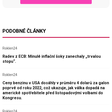
PODOBNÉ ČLÁNKY
Roklen24
Radev z ECB: Minulé inflační šoky zanechaly „trvalou
stopu“.
Roklen24
Ceny benzinu v USA dosáhly v průměru 4 dolarů za galon
poprvé od roku 2022, což ukazuje, jak válka dopadá na
americké spotřebitele před listopadovými volbami do
Kongresu.
Roklen24