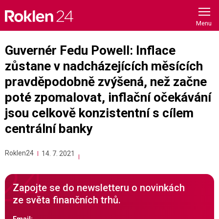
Skip
to
content
Guvernér Fedu Powell: Inflace
zůstane v nadcházejících měsících
pravděpodobně zvýšená, než začne
poté zpomalovat, inflační očekávání
jsou celkově konzistentní s cílem
centrální banky
Roklen24
14. 7. 2021
Zapojte se do newsletteru o novinkách
ze světa finančních trhů.