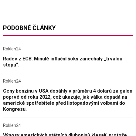
PODOBNÉ ČLÁNKY
Roklen24
Radev z ECB: Minulé inflační šoky zanechaly „trvalou
stopu“.
Roklen24
Ceny benzinu v USA dosáhly v průměru 4 dolarů za galon
poprvé od roku 2022, což ukazuje, jak válka dopadá na
americké spotřebitele před listopadovými volbami do
Kongresu.
Roklen24
Výnosy amerických státních dluhopisů klesají, protože