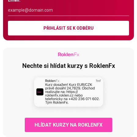
Email:
PŘIHLÁSIT SE K ODBĚRU
Nechte si hlídat kurzy s RoklenFx
HLÍDAT KURZY NA ROKLENFX