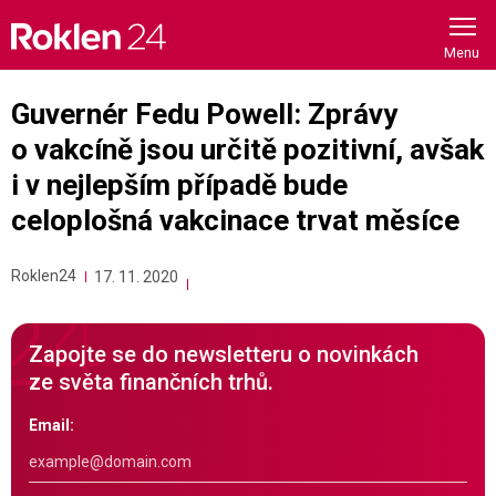
Skip
to
content
Guvernér Fedu Powell: Zprávy
o vakcíně jsou určitě pozitivní, avšak
i v nejlepším případě bude
celoplošná vakcinace trvat měsíce
Roklen24
17. 11. 2020
Zapojte se do newsletteru o novinkách
ze světa finančních trhů.
Email: