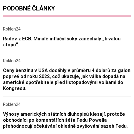
PODOBNÉ ČLÁNKY
Roklen24
Radev z ECB: Minulé inflační šoky zanechaly „trvalou
stopu“.
Roklen24
Ceny benzinu v USA dosáhly v průměru 4 dolarů za galon
poprvé od roku 2022, což ukazuje, jak válka dopadá na
americké spotřebitele před listopadovými volbami do
Kongresu.
Roklen24
Výnosy amerických státních dluhopisů klesají, protože
obchodníci po komentářích šéfa Fedu Powella
přehodnocují očekávání ohledně zvyšování sazeb Fedu.