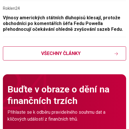
Roklen24
Výnosy amerických státních dluhopisů klesají, protože
obchodníci po komentářích šéfa Fedu Powella
přehodnocují očekávání ohledně zvyšování sazeb Fedu.
VŠECHNY ČLÁNKY
Buďte v obraze o dění na
finančních trzích
Přihlaste se k odběru pravidelného souhrnu dat a
klíčových událostí z finančních trhů.