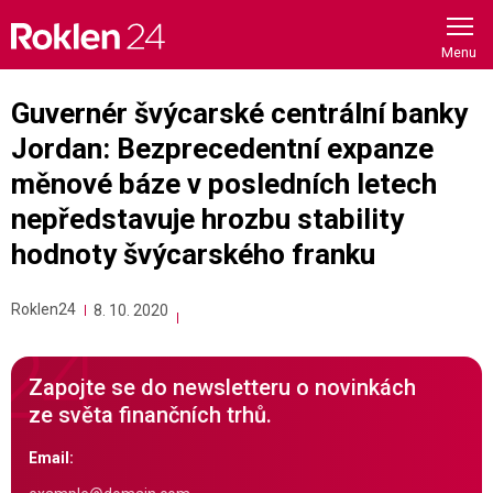
Skip
to
content
Guvernér švýcarské centrální banky
Jordan: Bezprecedentní expanze
měnové báze v posledních letech
nepředstavuje hrozbu stability
hodnoty švýcarského franku
Roklen24
8. 10. 2020
Zapojte se do newsletteru o novinkách
ze světa finančních trhů.
Email: