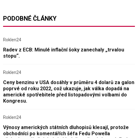
PODOBNÉ ČLÁNKY
Roklen24
Radev z ECB: Minulé inflační šoky zanechaly „trvalou
stopu“.
Roklen24
Ceny benzinu v USA dosáhly v průměru 4 dolarů za galon
poprvé od roku 2022, což ukazuje, jak válka dopadá na
americké spotřebitele před listopadovými volbami do
Kongresu.
Roklen24
Výnosy amerických státních dluhopisů klesají, protože
obchodníci po komentářích šéfa Fedu Powella