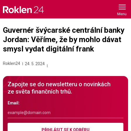
Skip
to
content
Guvernér švýcarské centrální banky
Jordan: Věříme, že by mohlo dávat
smysl vydat digitální frank
Roklen24
24. 5. 2024
Zapojte se do newsletteru o novinkách
ze světa finančních trhů.
Email:
PŘIHLÁSIT SE K ODBĚRU