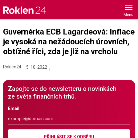
Skip
to
content
Guvernérka ECB Lagardeová: Inflace
je vysoká na nežádoucích úrovních,
obtížné říci, zda je již na vrcholu
Roklen24
5. 10. 2022
Zapojte se do newsletteru o novinkách
ze světa finančních trhů.
Email:
PŘIHLÁSIT SE K ODBĚRU