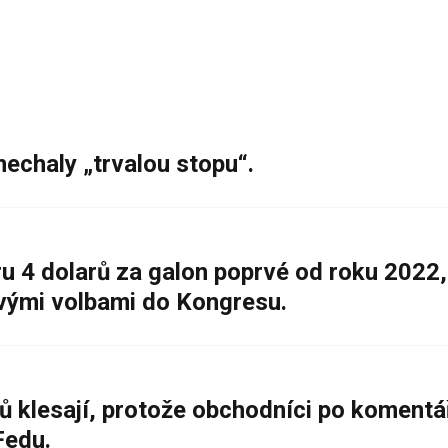
nechaly „trvalou stopu“.
 4 dolarů za galon poprvé od roku 2022,
ovými volbami do Kongresu.
ů klesají, protože obchodníci po komentá
Fedu.