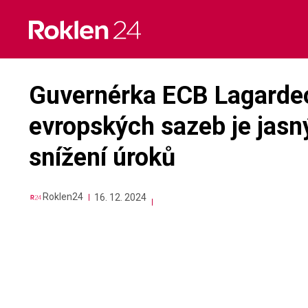
Skip
to
content
Guvernérka ECB Lagarde
evropských sazeb je jasný
snížení úroků
Roklen24
16. 12. 2024