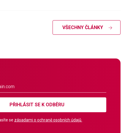
VŠECHNY ČLÁNKY
PŘIHLÁSIT SE K ODBĚRU
síte se
zásadami o ochraně osobních údajů.