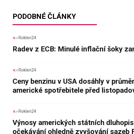
PODOBNÉ ČLÁNKY
Roklen24
Radev z ECB: Minulé inflační šoky za
Roklen24
Ceny benzinu v USA dosáhly v průměru
americké spotřebitele před listopad
Roklen24
Výnosy amerických státních dluhopis
očekávání ohledně zvyšování sazeb 