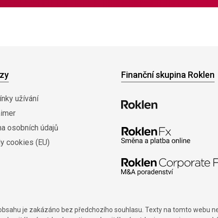
zy
Finanční skupina Roklen
nky užívání
aimer
na osobních údajů
y cookies (EU)
í obsahu je zakázáno bez předchozího souhlasu. Texty na tomto webu nes