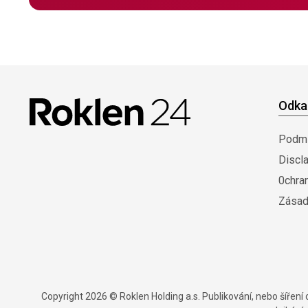
Odka
Podmí
Discl
0chra
Zásad
Copyright 2026 © Roklen Holding a.s. Publikování, nebo šířen