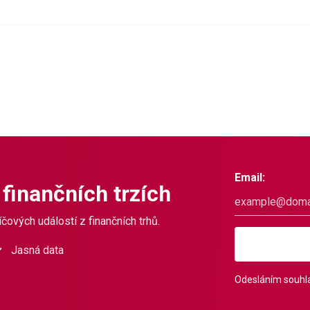
Email:
 finančních trzích
čových událostí z finančních trhů.
Jasná data
Odesláním souhla