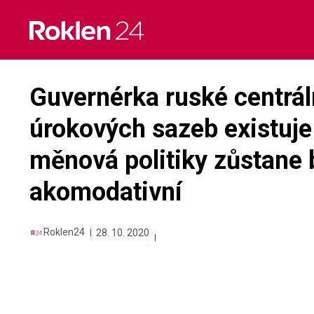
Skip
to
content
Guvernérka ruské centrál
úrokových sazeb existuje
měnová politiky zůstane 
akomodativní
Roklen24
28. 10. 2020