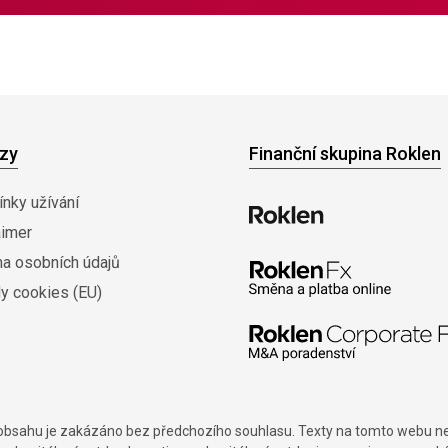
zy
Finanční skupina Roklen
nky užívání
aimer
na osobních údajů
y cookies (EU)
í obsahu je zakázáno bez předchozího souhlasu. Texty na tomto webu nes