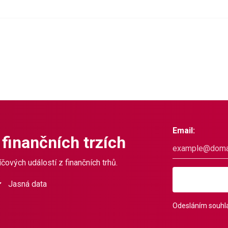
Email:
 finančních trzích
čových událostí z finančních trhů.
Jasná data
Odesláním souhla