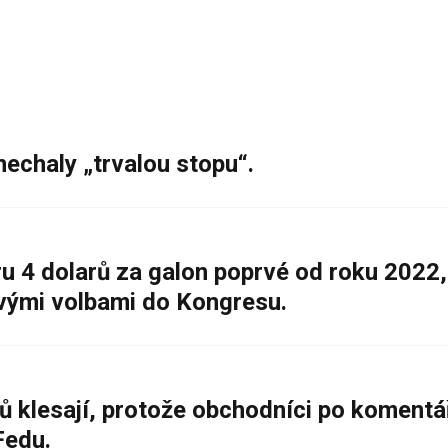
nechaly „trvalou stopu“.
 4 dolarů za galon poprvé od roku 2022,
ovými volbami do Kongresu.
ů klesají, protože obchodníci po komentá
Fedu.