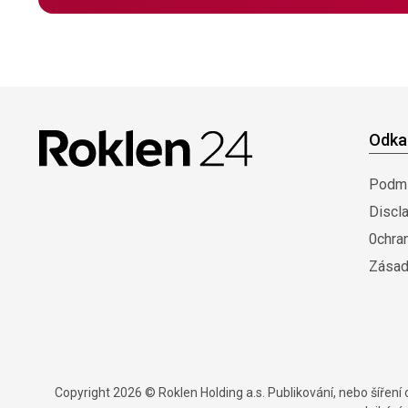
Odka
Podmí
Discl
0chra
Zásad
Copyright 2026 © Roklen Holding a.s. Publikování, nebo šířen