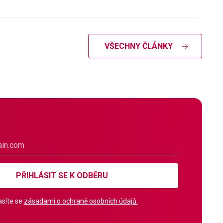
VŠECHNY ČLÁNKY
PŘIHLÁSIT SE K ODBĚRU
síte se
zásadami o ochraně osobních údajů.