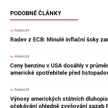
PODOBNÉ ČLÁNKY
Roklen24
Radev z ECB: Minulé inflační šoky za
Roklen24
Ceny benzinu v USA dosáhly v průměru
americké spotřebitele před listopad
Roklen24
Výnosy amerických státních dluhopis
očekávání ohledně zvyšování sazeb 