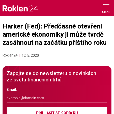
Skip
to
content
Harker (Fed): Předčasné otevření
americké ekonomiky ji může tvrdě
zasáhnout na začátku příštího roku
Roklen24
12. 5. 2020
Zapojte se do newsletteru o novinkách
ze světa finančních trhů.
Email:
PŘIHLÁSIT SE K ODBĚRU